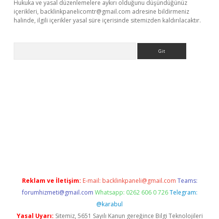
Hukuka ve yasal düzenlemelere aykırı olduğunu düşündüğünüz
içerikleri,
backlinkpanelicomtr@gmail.com
adresine bildirmeniz
halinde, ilgili içerikler yasal süre içerisinde sitemizden kaldırılacaktır.
Arama
erabet.net/
Reklam ve İletişim:
E-mail:
backlinkpaneli@gmail.com
Teams:
forumhizmeti@gmail.com
Whatsapp: 0262 606 0 726
Telegram:
@karabul
Yasal Uyarı:
Sitemiz, 5651 Sayılı Kanun gereğince Bilgi Teknolojileri