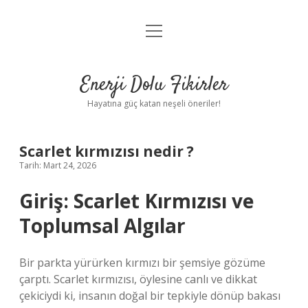
menüyü
Anasayfa
aç
Gizlilik Politikası
Enerji Dolu Fikirler
Yasal Uyarı
Hayatına güç katan neşeli öneriler!
Hakkımızda
Scarlet kırmızısı nedir ?
Tarih: Mart 24, 2026
Giriş: Scarlet Kırmızısı ve
Toplumsal Algılar
Bir parkta yürürken kırmızı bir şemsiye gözüme
çarptı. Scarlet kırmızısı, öylesine canlı ve dikkat
çekiciydi ki, insanın doğal bir tepkiyle dönüp bakası