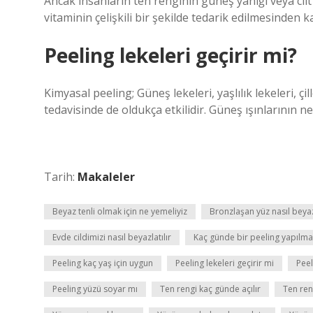
Ancak insanların ten renginin güneş yanığı veya cilt 
vitaminin çelişkili bir şekilde tedarik edilmesinden ka
Peeling lekeleri geçirir mi?
Kimyasal peeling; Güneş lekeleri, yaşlılık lekeleri, ç
tedavisinde de oldukça etkilidir. Güneş ışınlarının n
Tarih:
Makaleler
Beyaz tenli olmak için ne yemeliyiz
Bronzlaşan yüz nasıl beya
Evde cildimizi nasıl beyazlatılır
Kaç günde bir peeling yapılma
Peeling kaç yaş için uygun
Peeling lekeleri geçirir mi
Peel
Peeling yüzü soyar mı
Ten rengi kaç günde açılır
Ten ren