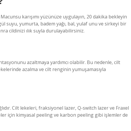
?
n. Macunsu karışımı yüzünüze uygulayın, 20 dakika bekleyin
ül suyu, yumurta, badem yağı, bal, yulaf unu ve sirkeyi bir
ra cildinizi ılık suyla durulayabilirsiniz.
ntasyonunu azaltmaya yardımcı olabilir. Bu nedenle, cilt
t lekelerinde azalma ve cilt renginin yumuşamasıyla
dır. Cilt lekeleri, fraksiyonel lazer, Q-switch lazer ve Fraxel
ekeler için kimyasal peeling ve karbon peeling gibi işlemler de