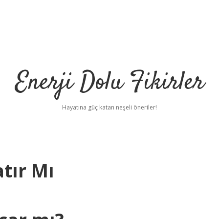
Enerji Dolu Fikirler
Hayatına güç katan neşeli öneriler!
tır Mı