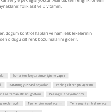
kanseriyle pek ilgisi yoktur. Aslında, ten rengi iki önemli
ynaklanır: folik asit ve D vitamini.
iller, doğum kontrol hapları ve hamilelik lekelerinin
eden olduğu cilt renk bozulmalarını giderir.
zlar
Esmer teni beyazlatmak için ne yapılır
lı
Kararmış yüz nasıl beyazlar
Peeling cilt rengini açar mı
ing ne zaman etkisini gösterir
Peeling yüz beyazlatır mı
gi neden açılır
Ten rengimi nasıl açarım
Ten rengini en hızlı ne açar