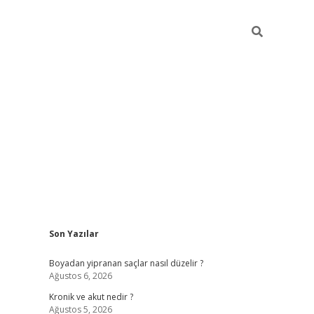
Sidebar
Son Yazılar
https://grandoperab
Boyadan yipranan saçlar nasıl düzelir ?
Ağustos 6, 2026
Kronik ve akut nedir ?
Ağustos 5, 2026