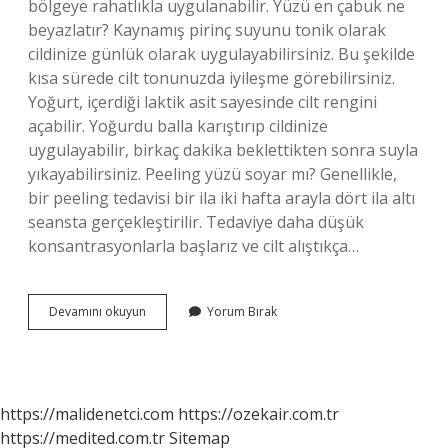
bölgeye rahatlıkla uygulanabilir. Yüzü en çabuk ne
beyazlatır? Kaynamış pirinç suyunu tonik olarak
cildinize günlük olarak uygulayabilirsiniz. Bu şekilde
kısa sürede cilt tonunuzda iyileşme görebilirsiniz.
Yoğurt, içerdiği laktik asit sayesinde cilt rengini
açabilir. Yoğurdu balla karıştırıp cildinize
uygulayabilir, birkaç dakika beklettikten sonra suyla
yıkayabilirsiniz. Peeling yüzü soyar mı? Genellikle,
bir peeling tedavisi bir ila iki hafta arayla dört ila altı
seansta gerçekleştirilir. Tedaviye daha düşük
konsantrasyonlarla başlarız ve cilt alıştıkça…
Peeling
Devamını okuyun
Yorum Bırak
Yüzü
Beyazlatır
Mı
https://malidenetci.com
https://ozekair.com.tr
https://medited.com.tr
Sitemap