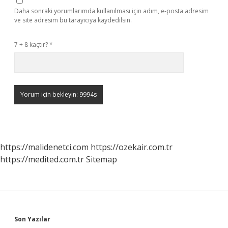
Daha sonraki yorumlarımda kullanılması için adım, e-posta adresim
ve site adresim bu tarayıcıya kaydedilsin.
7 + 8 kaçtır?
*
https://malidenetci.com
https://ozekair.com.tr
https://medited.com.tr
Sitemap
Sidebar
Son Yazılar