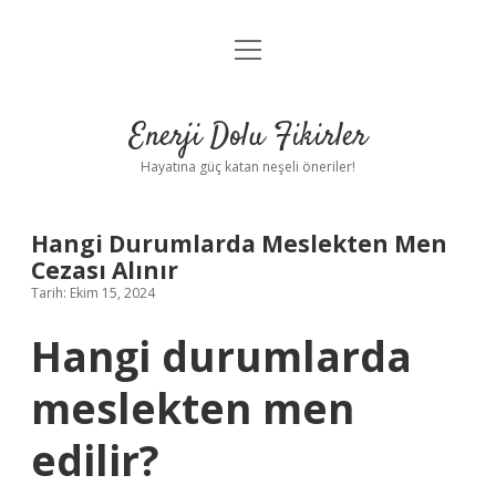
menüyü
Anasayfa
aç
Gizlilik Politikası
Enerji Dolu Fikirler
Yasal Uyarı
Hayatına güç katan neşeli öneriler!
Hakkımızda
Hangi Durumlarda Meslekten Men
Cezası Alınır
Tarih: Ekim 15, 2024
Hangi durumlarda
meslekten men
edilir?