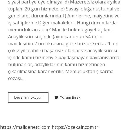
siyasi partiye üye olmaya, d) Mazeretsiz olarak yılda
toplam 20 gün hizmete, e) Savaş, olağanüstü hal ve
genel afet durumlarında. f) Amirlerine, maiyetine ve
iş sahiplerine.Diğer makaleler… Hangi durumlarda
memurluktan atılır? Madde hükmü gayet açıktır.
Adaylık süresi içinde (aynı kanunun 54 üncü
maddesinin 2 nci fıkrasına göre bu süre en az 1, en
çok 2 yıl olabilir) başarısız olanlar ve adaylık süresi
içinde kamu hizmetiyle bağdaşmayan davranışlarda
bulunanlar, adaylıklarının kamu hizmetinden
çıkarılmasına karar verilir. Memurluktan çıkarma
cezası…
Hangi
Devamını okuyun
Yorum Bırak
Durumlarda
Meslekten
Men
Cezası
Alınır
https://malidenetci.com
https://ozekair.com.tr