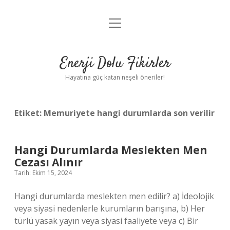
menüyü
Anasayfa
aç
Gizlilik Politikası
Enerji Dolu Fikirler
Yasal Uyarı
Hayatına güç katan neşeli öneriler!
Hakkımızda
Etiket:
Memuriyete hangi durumlarda son verilir
Hangi Durumlarda Meslekten Men
Cezası Alınır
Tarih: Ekim 15, 2024
Hangi durumlarda meslekten men edilir? a) İdeolojik
veya siyasi nedenlerle kurumların barışına, b) Her
türlü yasak yayın veya siyasi faaliyete veya c) Bir