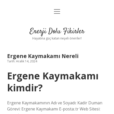
menüyü
Anasayfa
aç
Gizlilik Politikası
Enerji Dolu Fikirler
Yasal Uyarı
Hayatına güç katan neşeli öneriler!
Hakkımızda
Ergene Kaymakamı Nereli
Tarih: Aralık 14, 2024
Ergene Kaymakamı
kimdir?
Ergene Kaymakamının Adı ve Soyadı: Kadir Duman
Görevi: Ergene Kaymakamı E-posta:.tr Web Sitesi: