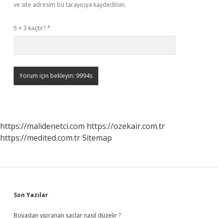
ve site adresim bu tarayıcıya kaydedilsin.
5 + 3 kaçtır?
*
https://malidenetci.com
https://ozekair.com.tr
https://medited.com.tr
Sitemap
Sidebar
Son Yazılar
Boyadan yipranan saçlar nasıl düzelir ?