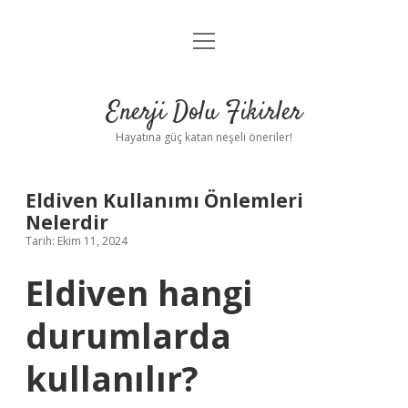
menüyü
Anasayfa
aç
Gizlilik Politikası
Enerji Dolu Fikirler
Yasal Uyarı
Hayatına güç katan neşeli öneriler!
Hakkımızda
Eldiven Kullanımı Önlemleri
Nelerdir
Tarih: Ekim 11, 2024
Eldiven hangi
durumlarda
kullanılır?