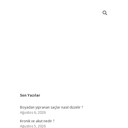
Sidebar
Son Yazılar
https://gran
Boyadan yipranan saçlar nasıl düzelir ?
Ağustos 6, 2026
Kronik ve akut nedir ?
Ağustos 5, 2026