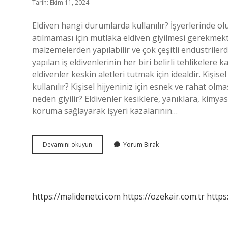
Tarih: Ekim 11, 2024
Eldiven hangi durumlarda kullanılır? İşyerlerinde ol
atılmaması için mutlaka eldiven giyilmesi gerekmekted
malzemelerden yapılabilir ve çok çeşitli endüstrilerde
yapılan iş eldivenlerinin her biri belirli tehlikeler
eldivenler keskin aletleri tutmak için idealdir. Kişi
kullanılır? Kişisel hijyeniniz için esnek ve rahat olma
neden giyilir? Eldivenler kesiklere, yanıklara, kimya
koruma sağlayarak işyeri kazalarının…
Eldiven
Devamını okuyun
Yorum Bırak
Kullanımı
Önlemleri
Nelerdir
https://malidenetci.com
https://ozekair.com.tr
https