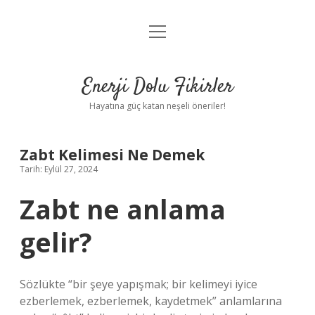
menüyü
Anasayfa
aç
Gizlilik Politikası
Enerji Dolu Fikirler
Yasal Uyarı
Hayatına güç katan neşeli öneriler!
Hakkımızda
Zabt Kelimesi Ne Demek
Tarih: Eylül 27, 2024
Zabt ne anlama
gelir?
Sözlükte “bir şeye yapışmak; bir kelimeyi iyice
ezberlemek, ezberlemek, kaydetmek” anlamlarına