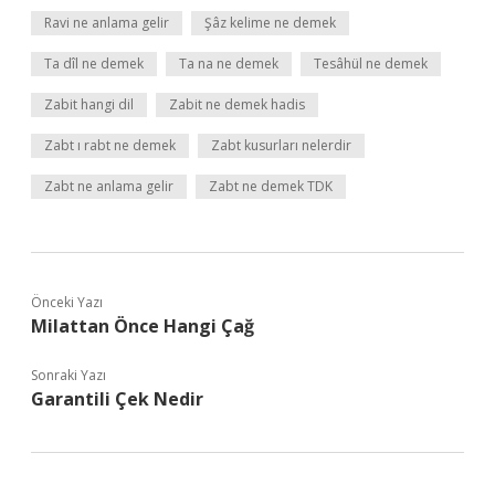
Ravi ne anlama gelir
Şâz kelime ne demek
Ta dîl ne demek
Ta na ne demek
Tesâhül ne demek
Zabit hangi dil
Zabit ne demek hadis
Zabt ı rabt ne demek
Zabt kusurları nelerdir
Zabt ne anlama gelir
Zabt ne demek TDK
Önceki Yazı
Milattan Önce Hangi Çağ
Sonraki Yazı
Garantili Çek Nedir