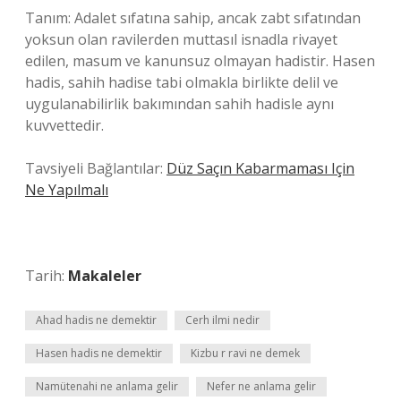
Tanım: Adalet sıfatına sahip, ancak zabt sıfatından
yoksun olan ravilerden muttasıl isnadla rivayet
edilen, masum ve kanunsuz olmayan hadistir. Hasen
hadis, sahih hadise tabi olmakla birlikte delil ve
uygulanabilirlik bakımından sahih hadisle aynı
kuvvettedir.
Tavsiyeli Bağlantılar:
Düz Saçın Kabarmaması Için
Ne Yapılmalı
Tarih:
Makaleler
Ahad hadis ne demektir
Cerh ilmi nedir
Hasen hadis ne demektir
Kizbu r ravi ne demek
Namütenahi ne anlama gelir
Nefer ne anlama gelir