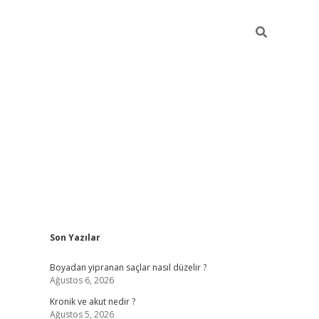
Sidebar
Son Yazılar
https://grandoperab
Boyadan yipranan saçlar nasıl düzelir ?
Ağustos 6, 2026
Kronik ve akut nedir ?
Ağustos 5, 2026