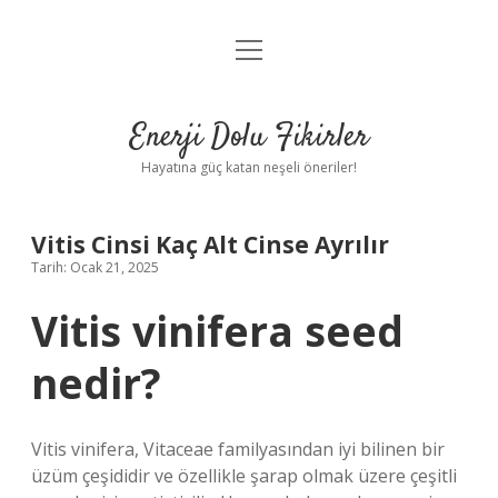
menüyü
Anasayfa
aç
Gizlilik Politikası
Enerji Dolu Fikirler
Yasal Uyarı
Hayatına güç katan neşeli öneriler!
Hakkımızda
Vitis Cinsi Kaç Alt Cinse Ayrılır
Tarih: Ocak 21, 2025
Vitis vinifera seed
nedir?
Vitis vinifera, Vitaceae familyasından iyi bilinen bir
üzüm çeşididir ve özellikle şarap olmak üzere çeşitli