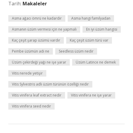
Tarih:
Makaleler
Asma ağacı ömrü ne kadardır
Asma hangi familyadan
Asmanın üzüm vermesi için ne yapmalı
En iyi üzüm hangisi
Kaç çeşit şarap üzümü vardır
Kaç çeşit üzüm türü var
Pembe üzümün adı ne
Seedless üzüm nedir
Üzüm çekirdeği yağı ne işe yarar
Üzüm Latince ne demek
Vitis nerede yetişir
Vitis Sylvestris adlı üzüm türünün özelliği nedir
Vitis vinifera leaf extract nedir
Vitis vinifera ne işe yarar
Vitis vinifera seed nedir