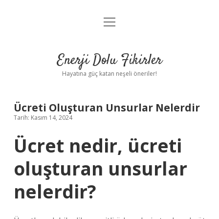
menüyü
Anasayfa
aç
Gizlilik Politikası
Enerji Dolu Fikirler
Yasal Uyarı
Hayatına güç katan neşeli öneriler!
Hakkımızda
Ücreti Oluşturan Unsurlar Nelerdir
Tarih: Kasım 14, 2024
Ücret nedir, ücreti
oluşturan unsurlar
nelerdir?