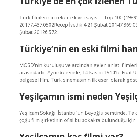
Türkiye’de en çok izlenen Tü
Türk filmlerinin rekor izleyici sayısı – Top 100 (19
20177.437.0502Recep İvedik 4 21 Şubat 20147.369.0
Şubat 20126.572.
Türkiye’nin en eski filmi han
MOSD’nin kuruluşu ve ardından gelen anlatı filmleri,
arasındadır. Aynı dönemde, 14 Kasım 1914’te Fuat Uzk
belgesel film, Türk sinemasının ilk eseri olarak göst
Yeşilçamın ismi neden Yeşi
Yeşilçam Sokağı, İstanbul’un Beyoğlu semtinde, Ta
çoğu film şirketinin ofisi bu sokakta bulunduğu içi
Yeşilçamın kaç filmi var?