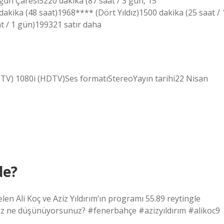
un Çaresi5220 dakika (87 saat / 3 gün, 15
kika (48 saat)1968**** (Dört Yıldız)1500 dakika (25 saat / 
t / 1 gün)199321 satır daha
SDTV) 1080i (HDTV)Ses formatıStereoYayın tarihi22 Nisan
de?
n Ali Koç ve Aziz Yıldırım’ın programı 55.89 reytingle
 Siz ne düşünüyorsunuz? #fenerbahçe #azizyıldırım #alikoc9