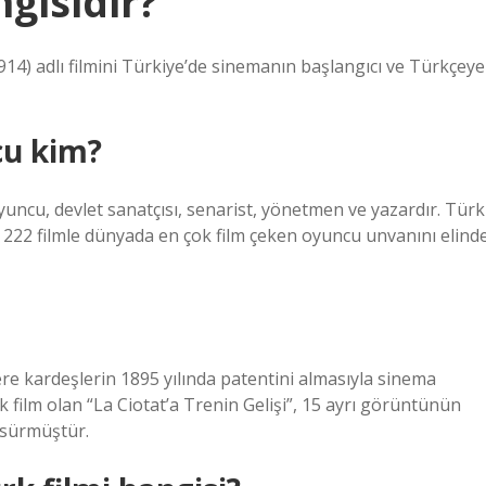
ngisidir?
914) adlı filmini Türkiye’de sinemanın başlangıcı ve Türkçeye
cu kim?
yuncu, devlet sanatçısı, senarist, yönetmen ve yazardır. Türk
ı 222 filmle dünyada en çok film çeken oyuncu unvanını elind
ère kardeşlerin 1895 yılında patentini almasıyla sinema
lk film olan “La Ciotat’a Trenin Gelişi”, 15 ayrı görüntünün
 sürmüştür.