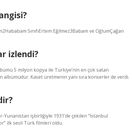
angisi?
san2Hababam SınıfıErtem Eğilmez3Babam ve OğlumÇağan
r izlendi?
 albümü 5 milyon kopya ile Türkiye’nin en çok satan
an albümüdür. Kaset üretmenin yanı sıra konserler de verdi.
dir?
ır-Yunanistan işbirliğiyle 1931’de çekilen “İstanbul
” ilk sesli Türk filmleri oldu.