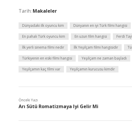
Tarih:
Makaleler
Dünyadaki ilk oyuncu kim
Dünyanın en iyi Türk filmi hangisi
En pahalı Türk oyuncu kim
En uzun film hangisi
Ferdi Tay
İlk yerli sinema filmi nedir
İlk Yeşilçam filmi hangisidir
Tü
Türkiyenin en eski filmi hangisi
Yeşilçam ne zaman başladı
Yeşilçamın kaç filmi var
Yeşilçamın kurucusu kimdir
Önceki Yazı
Arı Sütü Romatizmaya Iyi Gelir Mi