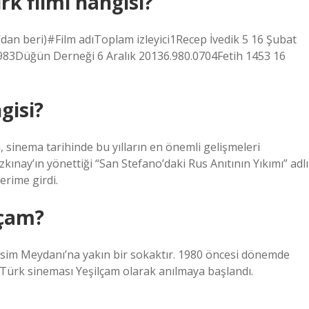
rk filmi hangisi?
89’dan beri)#Film adıToplam izleyici1Recep İvedik 5 16 Şubat
983Düğün Derneği 6 Aralık 20136.980.0704Fetih 1453 16
gisi?
 sinema tarihinde bu yılların en önemli gelişmeleri
ınay’ın yönettiği “San Stefano’daki Rus Anıtının Yıkımı” adlı
erime girdi.
lçam?
ksim Meydanı’na yakın bir sokaktır. 1980 öncesi dönemde
n Türk sineması Yeşilçam olarak anılmaya başlandı.