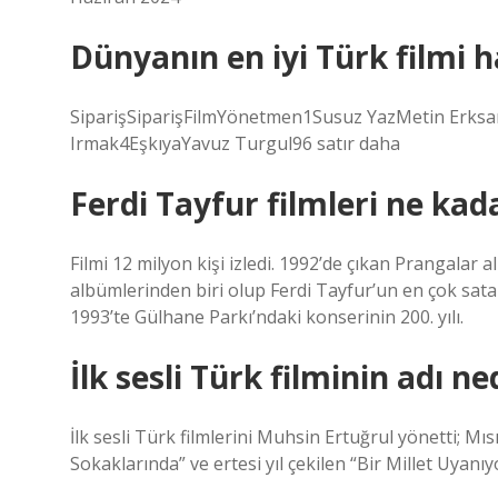
Dünyanın en iyi Türk filmi h
SiparişSiparişFilmYönetmen1Susuz YazMetin Erk
Irmak4EşkıyaYavuz Turgul96 satır daha
Ferdi Tayfur filmleri ne kada
Filmi 12 milyon kişi izledi. 1992’de çıkan Prangalar
albümlerinden biri olup Ferdi Tayfur’un en çok sat
1993’te Gülhane Parkı’ndaki konserinin 200. yılı.
İlk sesli Türk filminin adı ne
İlk sesli Türk filmlerini Muhsin Ertuğrul yönetti; Mıs
Sokaklarında” ve ertesi yıl çekilen “Bir Millet Uyanıyor