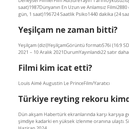
Deneysel FilmlerFilm AdıSüreYayın TarihiUykusuzluğ
saat)1987Dünyanın En Uzun ve Anlamsız Filmi2880 da
gün, 1 saat)196724 Saatlik Psiko1440 dakika (24 saa
Yeşilçam ne zaman bitti?
Yeşilçam (dizi)YeşilçamGörüntü formatı576i (16:9 
2021 – 10 Aralık 2021DurumYayınlandı22 satır daha
Filmi kim icat etti?
Louis Aimé Augustin Le PrinceFilm/Yaratıcı
Türkiye reyting rekoru kim
Dün akşam Habertürk ekranlarında karşı karşıya gele
şimdiye kadarki en yüksek izlenme oranına ulaştı.
Haziran 2024