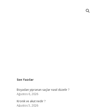
Sidebar
Son Yazılar
https://grandoperabet.net/
Boyadan yipranan saçlar nasıl düzelir ?
Ağustos 6, 2026
Kronik ve akut nedir ?
Ağustos 5, 2026