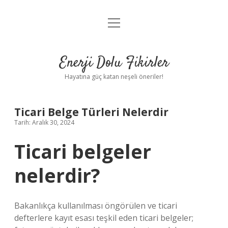
menüyü
Anasayfa
aç
Gizlilik Politikası
Enerji Dolu Fikirler
Yasal Uyarı
Hayatına güç katan neşeli öneriler!
Hakkımızda
Ticari Belge Türleri Nelerdir
Tarih: Aralık 30, 2024
Ticari belgeler
nelerdir?
Bakanlıkça kullanılması öngörülen ve ticari
defterlere kayıt esası teşkil eden ticari belgeler;