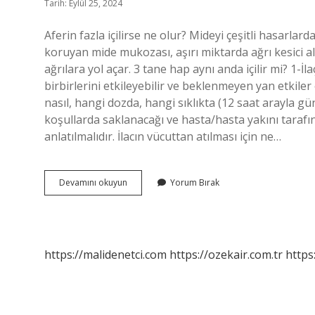
Tarih: Eylül 25, 2024
Aferin fazla içilirse ne olur? Mideyi çeşitli hasarl
koruyan mide mukozası, aşırı miktarda ağrı kesici a
ağrılara yol açar. 3 tane hap aynı anda içilir mi? 1-İlaç
birbirlerini etkileyebilir ve beklenmeyen yan etkiler o
nasıl, hangi dozda, hangi sıklıkta (12 saat arayla gü
koşullarda saklanacağı ve hasta/hasta yakını tarafın
anlatılmalıdır. İlacın vücuttan atılması için ne…
Çok
Devamını okuyun
Yorum Bırak
Fazla
Aferin
Içersek
Ne
Olur
https://malidenetci.com
https://ozekair.com.tr
https