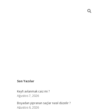
Sidebar
Son Yazılar
https://gran
Keyfi avlanmak caiz mi ?
Ağustos 7, 2026
Boyadan yipranan saçlar nasıl düzelir ?
Ağustos 6, 2026