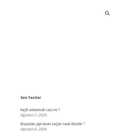
Sidebar
Son Yazılar
https://gra
Keyfi avlanmak caiz mi ?
Ağustos 7, 2026
Boyadan yipranan saçlar nasıl düzelir ?
Ağustos 6, 2026