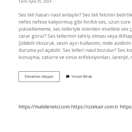
Tarih: Eylül 25, 2024
Ses teli hasarı nasıl anlaşılır? Ses teli felcinin belir
nefes nefese kalıyormuş gibi hırıltılı ses, uzun sü
yükseltememe, ses telleriyle istenilen incelikte ses 
zarar görür? Ses tellerinin tahriş olması veya iltiha
Şiddetli öksürük, sesin aşırı kullanımı, mide asidini
duruma yol açabilir. Ses telleri nasıl bozulur? Ses k
konuşma, zatürre ve sinüs enfeksiyonları, larenjit, re
Ses
Devamını okuyun
Yorum Bırak
Telleri
Nasıl
Hasar
Görür
https://malidenetci.com
https://ozekair.com.tr
https