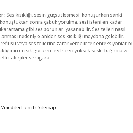
tileri: Ses kısıklığı, sesin güçsüzleşmesi, konuşurken sanki
re konuştuktan sonra çabuk yorulma, sesi istenilen kadar
çıkaramama gibi ses sorunları yaşanabilir. Ses telleri nasıl
planması nedeniyle aniden ses kısıklığı meydana gelebilir.
n reflüsü veya ses tellerine zarar verebilecek enfeksiyonlar b
ısıklığının en sık görülen nedenleri yüksek sesle bağırma ve
flü, alerjiler ve sigara…
://medited.com.tr
Sitemap