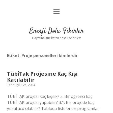
menüyü
Anasayfa
aç
Gizlilik Politikası
Enerji Dolu Fikirler
Yasal Uyarı
Hayatına güç katan neşeli öneriler!
Hakkımızda
Etiket:
Proje personelleri kimlerdir
Tübi̇Tak Projesine Kaç Kişi
Katılabilir
Tarih: Eylül 25, 2024
TÜBİTAK projesi kaç kişilik? 2. Bir öğrenci kaç
TÜBİTAK projesi yapabilir? 3.1. Bir projede kaç
yürütücü olabilir? Tabloda listelenen programlar