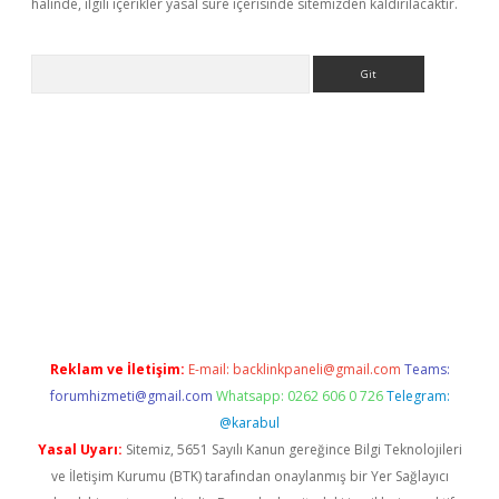
halinde, ilgili içerikler yasal süre içerisinde sitemizden kaldırılacaktır.
Arama
ps://grandoperabet.net/
Reklam ve İletişim:
E-mail:
backlinkpaneli@gmail.com
Teams:
forumhizmeti@gmail.com
Whatsapp: 0262 606 0 726
Telegram:
@karabul
Yasal Uyarı:
Sitemiz, 5651 Sayılı Kanun gereğince Bilgi Teknolojileri
ve İletişim Kurumu (BTK) tarafından onaylanmış bir Yer Sağlayıcı