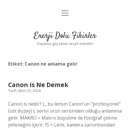
menüyü
Anasayfa
aç
Gizlilik Politikası
Enerji Dolu Fikirler
Yasal Uyarı
Hayatına güç katan neşeli öneriler!
Hakkımızda
Etiket:
Canon ne anlama gelir
Canon Is Ne Demek
Tarih: Ekim 25, 2024
Canon is nedir? L, bu lensin Canon’un “profesyonel”
(üst düzey) L serisi ürün serisinden olduğu anlamına
gelir. MAKRO = Makro büyütme ile fotoğraf çekme
yeteneğini içerir. IS = Lens, kamera sarsıntısından