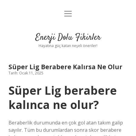
menüyü
Anasayfa
aç
Gizlilik Politikası
Enerji Dolu Fikirler
Yasal Uyarı
Hayatına güç katan neşeli öneriler!
Hakkımızda
Süper Lig Berabere Kalırsa Ne Olur
Tarih: Ocak 11, 2025
Süper Lig berabere
kalınca ne olur?
Beraberlik durumunda en çok gol atan takım galip
sayılır. Tüm bu durumlardan sonra skor berabere