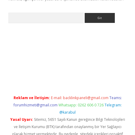
Arama
erabet.net/
Reklam ve İletişim:
E-mail:
backlinkpaneli@gmail.com
Teams:
forumhizmeti@gmail.com
Whatsapp: 0262 606 0 726
Telegram:
@karabul
Yasal Uyarı:
Sitemiz, 5651 Sayılı Kanun gereğince Bilgi Teknolojileri
ve İletişim Kurumu (BTK) tarafından onaylanmış bir Yer Sağlayıcı
olarak hizmet vermektedir. Bu nedenle, sitedeki içerikleri proaktif