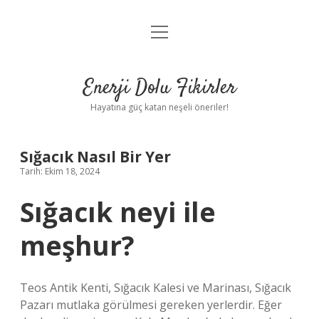
menüyü
Anasayfa
aç
Gizlilik Politikası
Enerji Dolu Fikirler
Yasal Uyarı
Hayatına güç katan neşeli öneriler!
Hakkımızda
Sığacık Nasıl Bir Yer
Tarih: Ekim 18, 2024
Sığacık neyi ile
meşhur?
Teos Antik Kenti, Sığacık Kalesi ve Marinası, Sığacık
Pazarı mutlaka görülmesi gereken yerlerdir. Eğer