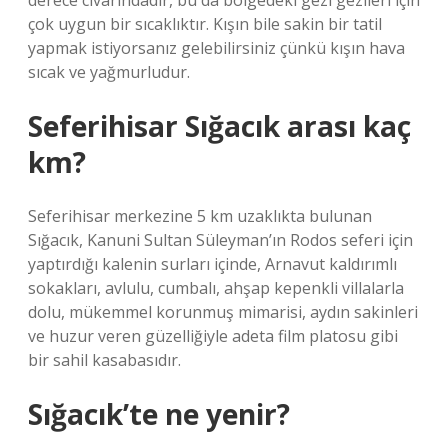
derece civarındadır, bu da bölgedeki gezi gezileri için
çok uygun bir sıcaklıktır. Kışın bile sakin bir tatil
yapmak istiyorsanız gelebilirsiniz çünkü kışın hava
sıcak ve yağmurludur.
Seferihisar Sığacık arası kaç
km?
Seferihisar merkezine 5 km uzaklıkta bulunan
Sığacık, Kanuni Sultan Süleyman’ın Rodos seferi için
yaptırdığı kalenin surları içinde, Arnavut kaldırımlı
sokakları, avlulu, cumbalı, ahşap kepenkli villalarla
dolu, mükemmel korunmuş mimarisi, aydın sakinleri
ve huzur veren güzelliğiyle adeta film platosu gibi
bir sahil kasabasıdır.
Sığacık’te ne yenir?