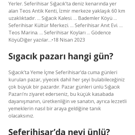
Yerler. Seferihisar Sığacık’ta deniz kenarında yer
alan Teos Antik Kenti, İzmir merkeze yaklaşık 60 km
uzaklıktadır. … Sığacık Kalesi. … Bademler Köyü …
Seferihisar Kültür Merkezi. … Seferihisar Anıt Evi. …
Teos Marina. … Seferihisar Koyları … Gödence
KöyüDiğer yazılar…•18 Nisan 2023
Sıgacık pazarı hangi gün?
Sığacık’ta Yeme İçme Seferihisar’da cuma günleri
kurulan pazar, yiyecek dahil her şeyi bulabileceğiniz
çok büyük bir pazardır. Pazar günleri ünlü Sığacık
Pazarı’nı ziyaret ederseniz, bu küçük kasabada
dayanışmanın, üretkenliğin ve sanatın, ayrıca lezzetli
yemeklerin nasıl bir araya geldiğine tanık
olacaksınız.
Seferihisar’da neyi ünlü?