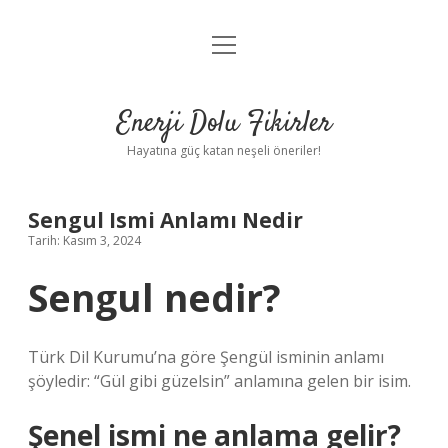
menüyü
Anasayfa
aç
Gizlilik Politikası
Enerji Dolu Fikirler
Yasal Uyarı
Hayatına güç katan neşeli öneriler!
Hakkımızda
Sengul Ismi Anlamı Nedir
Tarih: Kasım 3, 2024
Sengul nedir?
Türk Dil Kurumu’na göre Şengül isminin anlamı
şöyledir: “Gül gibi güzelsin” anlamına gelen bir isim.
Şenel ismi ne anlama gelir?