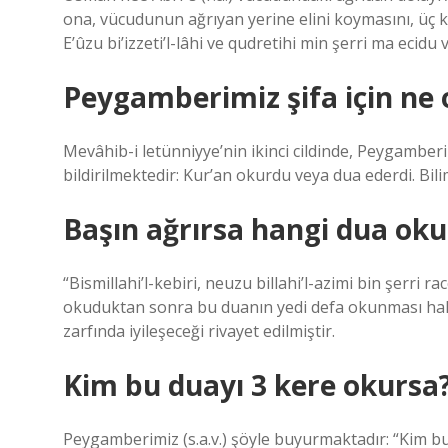
ona, vücudunun ağrıyan yerine elini koymasını, üç k
E’ûzu bi’izzeti’l-lâhi ve qudretihi min şerri ma ecid
Peygamberimiz şifa için ne
Mevâhib-i letünniyye’nin ikinci cildinde, Peygamberimi
bildirilmektedir: Kur’an okurdu veya dua ederdi. Bilimi
Başın ağrırsa hangi dua ok
“Bismillahi’l-kebiri, neuzu billahi’l-azimi bin şerri r
okuduktan sonra bu duanın yedi defa okunması halind
zarfında iyileşeceği rivayet edilmiştir.
Kim bu duayı 3 kere okursa
Peygamberimiz (s.a.v.) şöyle buyurmaktadır: “Kim 