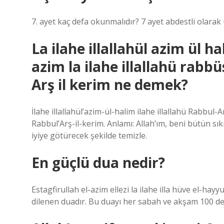
7. ayet kaç defa okunmalıdır? 7 ayet abdestli olarak
La ilahe illallahül azim ül ha
azim la ilahe illallahü rabb
Arş il kerim ne demek?
İlahe illallahül’azim-ül-halim ilahe illallahü Rabbul-
Rabbul’Arş-il-kerim. Anlamı: Allah’ım, beni bütün sı
iyiye götürecek şekilde temizle.
En güçlü dua nedir?
Estagfirullah el-azim ellezi la ilahe illa hüve el-ha
dilenen duadır. Bu duayı her sabah ve akşam 100 def