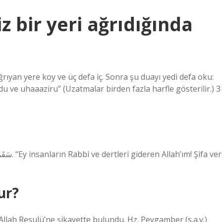
 bir yeri ağrıdığında
ağrıyan yere koy ve üç defa iç. Sonra şu duayı yedi defa oku:
du ve uhaaaziru” (Uzatmalar birden fazla harfle gösterilir.) 3
ur?
Allah Resulü’ne şikayette bulundu. Hz. Peygamber (s.a.v.)