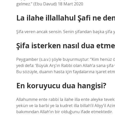
gelmez.” (Ebu Davud) 18 Mart 2020
La ilahe illallahul Şafi ne d
Şifa veren ancak sensin. Senin şifandan başka şifa yok
Şifa isterken nasıl dua etme
Peygamber (s.a.v.) şöyle buyurmuştur: “Kim henüz ö
yedi defa: ‘Büyük Arş’ın Rabbi olan Allah’a sana şifa
Bu sözüyle, duanın hasta için faydalarına işaret etmi
En koruyucu dua hangisi?
Allahumme ente rabbi la ilahe illa ente aleyke teve
yekün ve la barbi ye la kudret illa billah’il Aliyy’i
bakımından Allah’ın bir olduğunu ifade etmektedir.