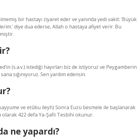
memiş bir hastayı ziyaret eder ve yanında yedi vakit: ‘Büyük
erim.’ diye dua ederse, Allah o hastaya afiyet verir. Bu
miştir.
ir?
n (s.a.v.) istediği hayırları biz de istiyoruz ve Peygamberin
 sana sığınıyoruz. Sen yardım edensin.
ur?
yel kayyume ve etûbu ileyh) Sonra Euzü besmele ile başlanarak
ı olarak 422 defa Ya-Şafii Tesbihi okunur.
da ne yapardı?