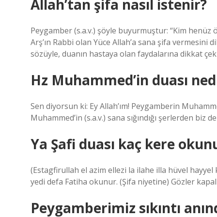
Allah’tan şifa nasıl istenir?
Peygamber (s.a.v.) şöyle buyurmuştur: “Kim henüz öl
Arş’ın Rabbi olan Yüce Allah’a sana şifa vermesini dil
sözüyle, duanın hastaya olan faydalarına dikkat çek
Hz Muhammed’in duası ned
Sen diyorsun ki: Ey Allah’ım! Peygamberin Muhammed’i
Muhammed’in (s.a.v.) sana sığındığı şerlerden biz de
Ya Şafi duası kaç kere okun
(Estagfirullah el azim ellezi la ilahe illa hüvel hay
yedi defa Fatiha okunur. (Şifa niyetine) Gözler kapal
Peygamberimiz sıkıntı anın