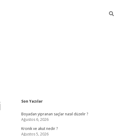
Sidebar
i
Son Yazılar
https://grandoperab
Boyadan yipranan saçlar nasıl düzelir ?
Ağustos 6, 2026
Kronik ve akut nedir ?
Ağustos 5, 2026