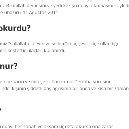
ez Bismillah demesini ve yedi kez şu duayı okumasını söyledi
u ve uhâziru! 11 Ağustos 2011
 okurdu?
z “sallallahu aleyhi ve sellem”in üç çeşit ilaç kullandığı
n keşfettiği ilaçları kullanırdı.
unur?
acen ne’aarin ve min şerri harrin-nari” Fatiha suresini
e, kişinin şiddetli baş ağrısının bir anda ve kısa bir zaman
?
bu duayı her sabah ve akşam üç defa okursa ona zarar