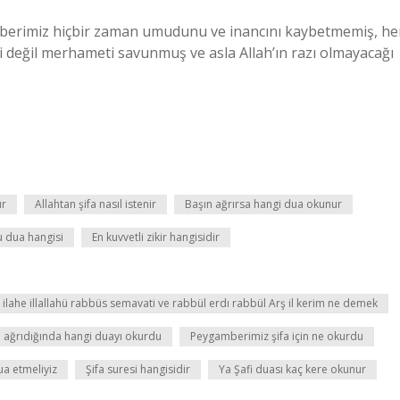
berimiz hiçbir zaman umudunu ve inancını kaybetmemiş, he
i değil merhameti savunmuş ve asla Allah’ın razı olmayacağı
ur
Allahtan şifa nasıl istenir
Başın ağrırsa hangi dua okunur
u dua hangisi
En kuvvetli zikir hangisidir
m la ilahe illallahü rabbüs semavati ve rabbül erdı rabbül Arş il kerim ne demek
 ağrıdığında hangi duayı okurdu
Peygamberimiz şifa için ne okurdu
ua etmeliyiz
Şifa suresi hangisidir
Ya Şafi duası kaç kere okunur