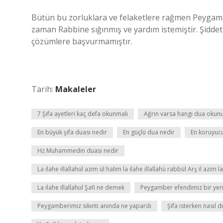
Bütün bu zorluklara ve felaketlere rağmen Peygam
zaman Rabbine sığınmış ve yardım istemiştir. Şiddet
çözümlere başvurmamıştır.
Tarih:
Makaleler
7 Şifa ayetleri kaç defa okunmalı
Ağrın varsa hangi dua okun
En büyük şifa duası nedir
En güçlü dua nedir
En koruyuc
Hz Muhammedin duası nedir
La ilahe illallahül azim ül halim la ilahe illallahü rabbül Arş il azi
La ilahe illallahul Şafi ne demek
Peygamber efendimiz bir yeri
Peygamberimiz sıkıntı anında ne yapardı
Şifa isterken nasıl d