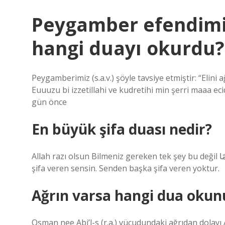
Peygamber efendimiz
hangi duayı okurdu?
Peygamberimiz (s.a.v.) şöyle tavsiye etmiştir: “Elini 
Euuuzu bi izzetillahi ve kudretihi min şerri maaa eci
gün önce
En büyük şifa duası nedir?
Allah razı olsun Bilmeniz gereken tek şey bu değil سَقَمًا. “Ey insanların Rabbi ve dertleri gideren Allah’ım! Şifa ver,
şifa veren sensin. Senden başka şifa veren yoktur.
Ağrın varsa hangi dua okun
Osman nee Abi’l-s (r.a.) vücudundaki ağrıdan dolayı 