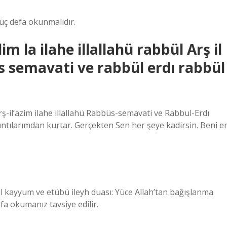
 üç defa okunmalıdır.
lim la ilahe illallahü rabbül Arş il
üs semavati ve rabbül erdı rabbül
Arş-il’azim ilahe illallahü Rabbüs-semavati ve Rabbul-Erdı
kıntılarımdan kurtar. Gerçekten Sen her şeye kadirsin. Beni e
yyul kayyum ve etübü ileyh duası: Yüce Allah’tan bağışlanma
a okumanız tavsiye edilir.