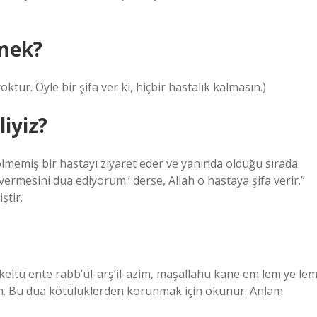
emek?
tur. Öyle bir şifa ver ki, hiçbir hastalık kalmasın.)
liyiz?
lmemiş bir hastayı ziyaret eder ve yanında olduğu sırada
 vermesini dua ediyorum.’ derse, Allah o hastaya şifa verir.”
ştir.
kkeltü ente rabb’ül-arş’il-azim, maşallahu kane em lem ye le
l Azim. Bu dua kötülüklerden korunmak için okunur. Anlam