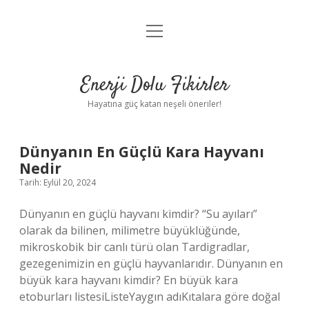
menüyü
Anasayfa
aç
Gizlilik Politikası
Enerji Dolu Fikirler
Yasal Uyarı
Hayatına güç katan neşeli öneriler!
Hakkımızda
Enerji
Dünyanın En Güçlü Kara Hayvanı
Nedir
Dolu
Tarih: Eylül 20, 2024
Fikirler
Dünyanın en güçlü hayvanı kimdir? “Su ayıları”
olarak da bilinen, milimetre büyüklüğünde,
Yazılar
mikroskobik bir canlı türü olan Tardigradlar,
gezegenimizin en güçlü hayvanlarıdır. Dünyanın en
büyük kara hayvanı kimdir? En büyük kara
etoburları listesiListeYaygın adıKıtalara göre doğal