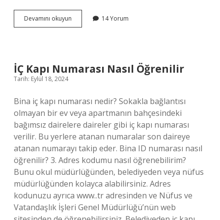
Gece
Devamını okuyun
14 Yorum
Dolunay
Olursa
Ne
Olur
İÇ Kapı Numarası Nasıl Öğrenilir
Tarih: Eylül 18, 2024
Bina iç kapı numarası nedir? Sokakla bağlantısı
olmayan bir ev veya apartmanın bahçesindeki
bağımsız dairelere daireler gibi iç kapı numarası
verilir. Bu yerlere atanan numaralar son daireye
atanan numarayı takip eder. Bina ID numarası nasıl
öğrenilir? 3. Adres kodumu nasıl öğrenebilirim?
Bunu okul müdürlüğünden, belediyeden veya nüfus
müdürlüğünden kolayca alabilirsiniz. Adres
kodunuzu ayrıca www..tr adresinden ve Nüfus ve
Vatandaşlık İşleri Genel Müdürlüğü’nün web
sitesinden de öğrenebilirsiniz. Belediyeden iç kapı