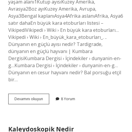
yaşam alanı1Kutup ayısıKuzey Amerika,
Avrasya2Boz ayıKuzey Amerika, Avrupa,
Asya3Bengal kaplanıAsya4Afrika aslanıAfrika, Asya6
satır dahaEn büyük kara etoburları listesi –
VikipediVikipedi › Wiki › En büyük kara etoburları…
Vikipedi › Wiki › En_büyük_kara_etoburları_. ..
Dünyanın en güçlü ayısı nedir? Tardigrade,
dünyanın en güçlü hayvanı | Kumbara
DergisiKumbara Dergisi › İçindekiler › dunyanin-en-
g…Kumbara Dergisi › İçindekiler › dunyanin-en-g…
Dünyanın en cesur hayvanı nedir? Bal porsuğu etçil
bir…
Dünyanın
Devamını okuyun
8 Yorum
En
Güçlü
Kara
Hayvanı
Nedir
Kaleydoskopik Nedir