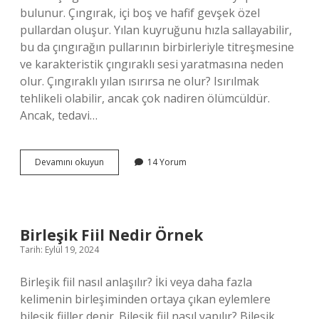
bulunur. Çıngırak, içi boş ve hafif gevşek özel
pullardan oluşur. Yılan kuyruğunu hızla sallayabilir,
bu da çıngırağın pullarının birbirleriyle titreşmesine
ve karakteristik çıngıraklı sesi yaratmasına neden
olur. Çıngıraklı yılan ısırırsa ne olur? Isırılmak
tehlikeli olabilir, ancak çok nadiren ölümcüldür.
Ancak, tedavi…
Çıngıraklı
Devamını okuyun
14 Yorum
Yılan
Neden
Kuyruğunu
Sallar
Birleşik Fiil Nedir Örnek
Tarih: Eylül 19, 2024
Birleşik fiil nasıl anlaşılır? İki veya daha fazla
kelimenin birleşiminden ortaya çıkan eylemlere
bileşik fiiller denir. Bileşik fiil nasıl yapılır? Bileşik