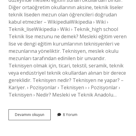
düzeyinde mesleki eğitim sunan okullardan biridir.
Diğer ortaöğretim okullarının aksine, teknik liseler
teknik liseden mezun olan öğrencileri doğrudan
kabul etmezler – WikipediaWikipedia › Wiki ›
Teknik_liseWikipedia › Wiki › Teknik_high school
Teknik lise mezunu ne demek? Mesleki eğitim veren
lise ve dengi eğitim kurumlarının teknisyenleri ve
mezunlarına yöneliktir. Teknisyen, meslek okulu
mezunları tarafından edinilen bir unvandır.
Teknisyen olmak için, ticari, tekstil, seramik, teknik
veya endüstriyel teknik okullardan alınan bir derece
gereklidir. Teknisyen nedir? Teknisyen ne yapar? –
Kariyer. › Pozisyonlar › Teknisyen › › Pozisyonlar ›
Teknisyen › Nedir? Mesleki ve Teknik Anadolu…
Teknik
Devamını okuyun
8 Yorum
Lise
Ve
Meslek