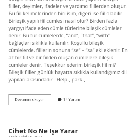
fiiller, deyimler, ifadeler ve yardımcı fiillerden oluşur.
Bu fiil kelimelerinden biri isim, diğeri ise fiil olabilir.
Birleşik yapılı fiil cümlesi nasıl olur? Birden fazla
yargıyı ifade eden cümle türlerine bileşik cümleler
denir. Bu tür cümlelerde, “and”, “that”, “with”
bağlaçları sıklıkla kullanılır. Koşullu bileşik
cümlelerde, fiillerin sonuna “se” – “sa” eki eklenir. En
az bir fiil ve bir fiilden oluşan cümlelere bileşik
cümleler denir. Teşekkür ederim birleşik fiil mi?
Bileşik fiiller günlük hayatta sıklıkla kullandığımız dil
yapıları arasındadır. “Help-, park-,…
Birleşik
Devamını okuyun
14 Yorum
Fiil
Nedir
Örnek
Cihet No Ne Işe Yarar