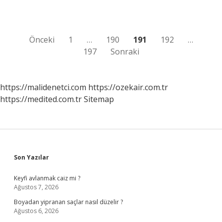
Lisesi
Arasındaki
Fark
Nedir
Yazı
Önceki
1
…
190
191
192
…
197
Sonraki
sayfalaması
https://malidenetci.com
https://ozekair.com.tr
https://medited.com.tr
Sitemap
Sidebar
Son Yazılar
Keyfi avlanmak caiz mi ?
Ağustos 7, 2026
Boyadan yipranan saçlar nasıl düzelir ?
Ağustos 6, 2026