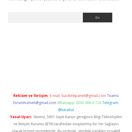
Arama
ndoperabet.net/
Reklam ve İletişim:
E-mail:
backlinkpaneli@gmail.com
Teams:
forumhizmeti@gmail.com
Whatsapp: 0262 606 0 726
Telegram:
@karabul
Yasal Uyarı:
Sitemiz, 5651 Sayılı Kanun gereğince Bilgi Teknolojileri
ve İletişim Kurumu (BTK) tarafından onaylanmış bir Yer Sağlayıcı
olarak hizmet vermektedir. Bu nedenle, sitedeki içerikleri proaktif