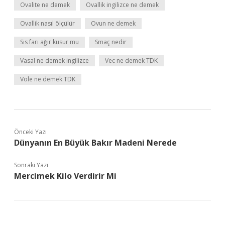
Ovalite ne demek
Ovallik ingilizce ne demek
Ovallik nasıl ölçülür
Ovun ne demek
Sis farı ağır kusur mu
Smaç nedir
Vasal ne demek ingilizce
Vec ne demek TDK
Vole ne demek TDK
Önceki Yazı
Dünyanın En Büyük Bakır Madeni Nerede
Sonraki Yazı
Mercimek Kilo Verdirir Mi