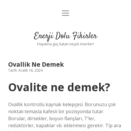
menüyü
Anasayfa
aç
Gizlilik Politikası
Enerji Dolu Fikirler
Yasal Uyarı
Hayatına güç katan neşeli öneriler!
Hakkımızda
Ovallik Ne Demek
Tarih: Aralık 18, 2024
Ovalite ne demek?
Ovallik kontrollü kaynak kelepçesi. Borunuzu çok
noktalı temasla kafesli bir pozisyonda tutar.
Borular, dirsekler, boyun flanşları, T’ler,
redüktörler, kapaklar vb. eklenmesi gerekir. Tip ara