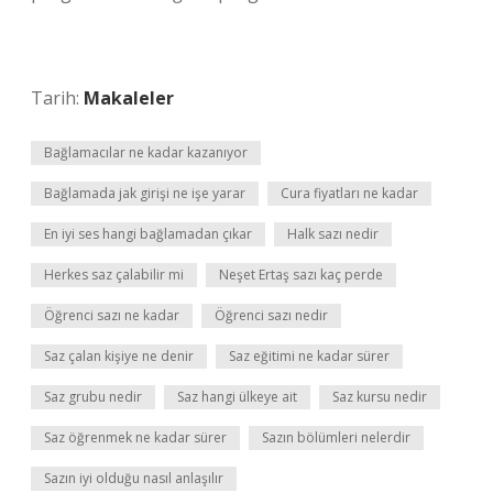
Tarih:
Makaleler
Bağlamacılar ne kadar kazanıyor
Bağlamada jak girişi ne işe yarar
Cura fiyatları ne kadar
En iyi ses hangi bağlamadan çıkar
Halk sazı nedir
Herkes saz çalabilir mi
Neşet Ertaş sazı kaç perde
Öğrenci sazı ne kadar
Öğrenci sazı nedir
Saz çalan kişiye ne denir
Saz eğitimi ne kadar sürer
Saz grubu nedir
Saz hangi ülkeye ait
Saz kursu nedir
Saz öğrenmek ne kadar sürer
Sazın bölümleri nelerdir
Sazın iyi olduğu nasıl anlaşılır