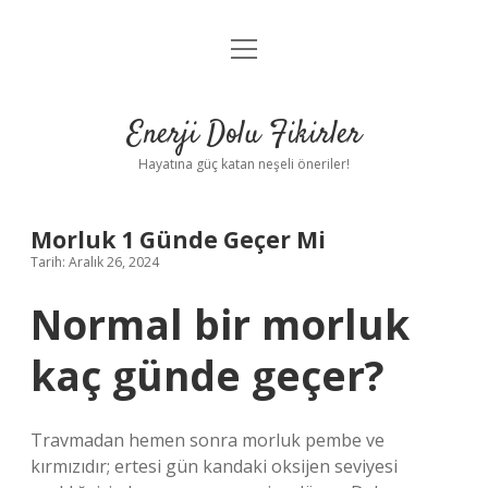
menüyü
Anasayfa
aç
Gizlilik Politikası
Enerji Dolu Fikirler
Yasal Uyarı
Hayatına güç katan neşeli öneriler!
Hakkımızda
Morluk 1 Günde Geçer Mi
Tarih: Aralık 26, 2024
Normal bir morluk
kaç günde geçer?
Travmadan hemen sonra morluk pembe ve
kırmızıdır; ertesi gün kandaki oksijen seviyesi