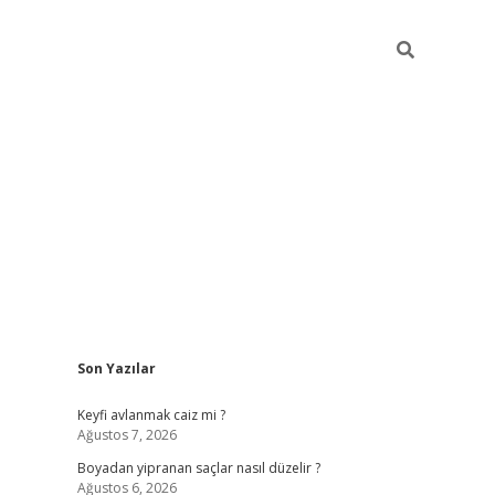
Sidebar
Son Yazılar
https://grandoperab
Keyfi avlanmak caiz mi ?
Ağustos 7, 2026
Boyadan yipranan saçlar nasıl düzelir ?
Ağustos 6, 2026