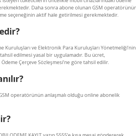
isteyen tüketicilerin öncelikle mobil cihazlarındaki ödeme
 gerekmektedir. Daha sonra abone olunan GSM operatörünü
eme seçeneğinin aktif hale getirilmesi gerekmektedir.
edir?
e Kuruluşları ve Elektronik Para Kuruluşları Yönetmeliği’nin
ahsil edilmesi yasal bir uygulamadır. Bu ücret,
 Ödeme Çerçeve Sözleşmesi’ne göre tahsil edilir.
nılır?
? GSM operatörünün anlaşmalı olduğu online abonelik
ir?
 MOBILODEME KAYIT yazıp 5555’e kısa mesaj göndererek