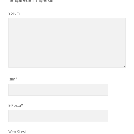
ile işaretlenmişlerdir
Yorum
İsim*
E-Posta*
Web Sitesi