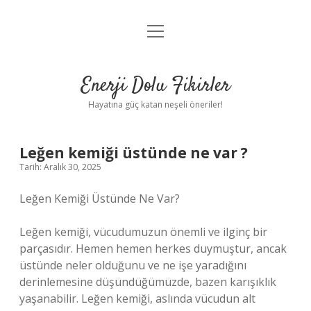
menüyü
Anasayfa
aç
Gizlilik Politikası
Enerji Dolu Fikirler
Yasal Uyarı
Hayatına güç katan neşeli öneriler!
Hakkımızda
Leğen kemiği üstünde ne var ?
Tarih: Aralık 30, 2025
Leğen Kemiği Üstünde Ne Var?
Leğen kemiği, vücudumuzun önemli ve ilginç bir
parçasıdır. Hemen hemen herkes duymuştur, ancak
üstünde neler olduğunu ve ne işe yaradığını
derinlemesine düşündüğümüzde, bazen karışıklık
yaşanabilir. Leğen kemiği, aslında vücudun alt