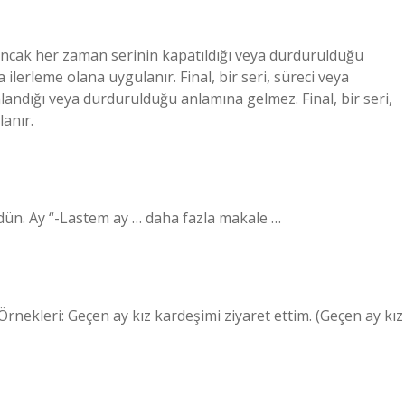
, ancak her zaman serinin kapatıldığı veya durdurulduğu
a ilerleme olana uygulanır. Final, bir seri, süreci veya
landığı veya durdurulduğu anlamına gelmez. Final, bir seri,
anır.
 dün. Ay “-Lastem ay … daha fazla makale …
rnekleri: Geçen ay kız kardeşimi ziyaret ettim. (Geçen ay kız