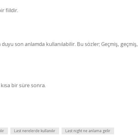
 fiildir.
n duyu son anlamda kullanılabilir. Bu sözler; Geçmiş, geçmiş,
ısa bir süre sonra.
lır
Last nerelerde kullanılır
Last night ne anlama gelir