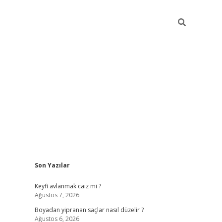
Sidebar
Son Yazılar
https://grand
Keyfi avlanmak caiz mi ?
Ağustos 7, 2026
Boyadan yipranan saçlar nasıl düzelir ?
Ağustos 6, 2026