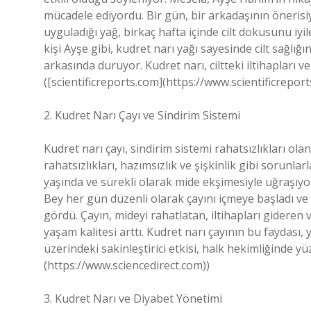
mücadele ediyordu. Bir gün, bir arkadaşının önerisiy
uyguladığı yağ, birkaç hafta içinde cilt dokusunu iyi
kişi Ayşe gibi, kudret narı yağı sayesinde cilt sağlığ
arkasında duruyor. Kudret narı, ciltteki iltihapları ve
([scientificreports.com](https://www.scientificreport
2. Kudret Narı Çayı ve Sindirim Sistemi
Kudret narı çayı, sindirim sistemi rahatsızlıkları ola
rahatsızlıkları, hazımsızlık ve şişkinlik gibi sorunla
yaşında ve sürekli olarak mide ekşimesiyle uğraşıyo
Bey her gün düzenli olarak çayını içmeye başladı ve
gördü. Çayın, mideyi rahatlatan, iltihapları gideren 
yaşam kalitesi arttı. Kudret narı çayının bu faydası,
üzerindeki sakinleştirici etkisi, halk hekimliğinde yüz
(https://www.sciencedirect.com))
3. Kudret Narı ve Diyabet Yönetimi