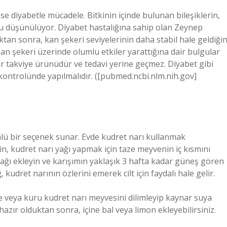
ise diyabetle mücadele. Bitkinin içinde bulunan bileşiklerin,
u düşünülüyor. Diyabet hastalığına sahip olan Zeynep
an sonra, kan şekeri seviyelerinin daha stabil hale geldiğin
 kan şekeri üzerinde olumlu etkiler yarattığına dair bulgular
r takviye ürünüdür ve tedavi yerine geçmez. Diyabet gibi
kontrolünde yapılmalıdır. ([pubmed.ncbi.nlm.nih.gov]
önlü bir seçenek sunar. Evde kudret narı kullanmak
eğin, kudret narı yağı yapmak için taze meyvenin iç kısmını
nyağı ekleyin ve karışımın yaklaşık 3 hafta kadar güneş gören
kudret narının özlerini emerek cilt için faydalı hale gelir.
ze veya kuru kudret narı meyvesini dilimleyip kaynar suya
azır olduktan sonra, içine bal veya limon ekleyebilirsiniz.