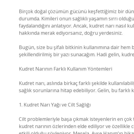
Birçok doğal çözümün gücünü keşfettiğimiz bir düny
durumda. Kimileri onun sağlıklı yaşamın sırrı olduğu
faydalandığını anlatıyor. Ancak, kudret narı nasıl ku
hakkında merak ediyorsanız, doğru yerdesiniz.
Bugün, size bu şifalı bitkinin kullanımına dair hem 
şekillendirilmiş bir yazı sunacağım. Hadi gelin, kudr
Kudret Narının Farklı Kullanım Yöntemleri
Kudret narı, aslında birkaç farklı şekilde kullanılab
sağlık sorunlarına hitap edebiliyor. Gelin, bu farklı 
1. Kudret Narı Yağı ve Cilt Sağlığı
Cilt problemleriyle başa çıkmak isteyenlerin en çok t
kudret narının özlerinden elde ediliyor ve özellikle ci
etkili olduğu söyleniyor. Mesela, Ayşe Hanım’ın hikay