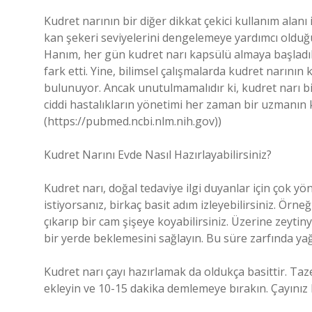
Kudret narının bir diğer dikkat çekici kullanım alanı 
kan şekeri seviyelerini dengelemeye yardımcı olduğ
Hanım, her gün kudret narı kapsülü almaya başladıkt
fark etti. Yine, bilimsel çalışmalarda kudret narının
bulunuyor. Ancak unutulmamalıdır ki, kudret narı bi
ciddi hastalıkların yönetimi her zaman bir uzmanın 
(https://pubmed.ncbi.nlm.nih.gov))
Kudret Narını Evde Nasıl Hazırlayabilirsiniz?
Kudret narı, doğal tedaviye ilgi duyanlar için çok y
istiyorsanız, birkaç basit adım izleyebilirsiniz. Örn
çıkarıp bir cam şişeye koyabilirsiniz. Üzerine zeyti
bir yerde beklemesini sağlayın. Bu süre zarfında yağ, 
Kudret narı çayı hazırlamak da oldukça basittir. Ta
ekleyin ve 10-15 dakika demlemeye bırakın. Çayınız h