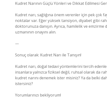
Kudret Narının Güçlü Yönleri ve Dikkat Edilmesi Ge
Kudret narı, sağlığına önem verenler için pek çok f
noktalar var. Eğer yüksek tansiyon, diyabet gibi ra
doktorunuza danışın. Ayrıca, hamilelik ve emzirme d
uzmanının onayını alın.
—
Sonuç olarak: Kudret Narı ile Tanışın!
Kudret narı, doğal tedavi yöntemlerini tercih edenler i
insanlara yalnızca fiziksel değil, ruhsal olarak da r
kudret narını denemek ister misiniz? Ya da belki da
istersiniz?
Yorumlarınızı bekliyorum!