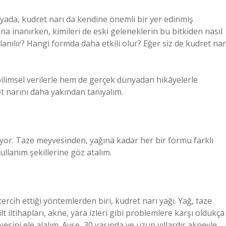
ada, kudret narı da kendine önemli bir yer edinmiş
na inanırken, kimileri de eski geleneklerin bu bitkiden nasıl
llanılır? Hangi formda daha etkili olur? Eğer siz de kudret nar
bilimsel verilerle hem de gerçek dünyadan hikâyelerle
et narını daha yakından tanıyalım.
iliyor. Taze meyvesinden, yağına kadar her bir formu farklı
kullanım şekillerine göz atalım.
ercih ettiği yöntemlerden biri, kudret narı yağı. Yağ, taze
lt iltihapları, akne, yara izleri gibi problemlere karşı oldukça
esini ele alalım. Ayşe, 30 yaşında ve uzun yıllardır akneyle