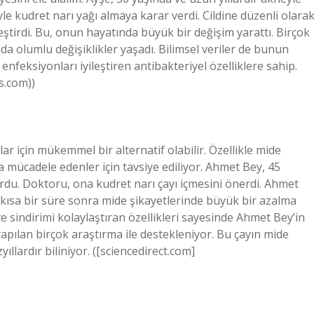
le kudret narı yağı almaya karar verdi. Cildine düzenli olara
leştirdi. Bu, onun hayatında büyük bir değişim yarattı. Birçok
ında olumlu değişiklikler yaşadı. Bilimsel veriler de bunun
 enfeksiyonları iyileştiren antibakteriyel özelliklere sahip.
s.com))
nlar için mükemmel bir alternatif olabilir. Özellikle mide
rla mücadele edenler için tavsiye ediliyor. Ahmet Bey, 45
rdu. Doktoru, ona kudret narı çayı içmesini önerdi. Ahmet
 kısa bir süre sonra mide şikayetlerinde büyük bir azalma
ve sindirimi kolaylaştıran özellikleri sayesinde Ahmet Bey’in
 yapılan birçok araştırma ile destekleniyor. Bu çayın mide
yıllardır biliniyor. ([sciencedirect.com]