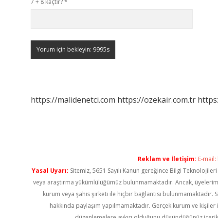
7 + 8 kaçtır?
*
https://malidenetci.com
https://ozekair.com.tr
https
Reklam ve İletişim:
E-mail:
Yasal Uyarı:
Sitemiz, 5651 Sayılı Kanun gereğince Bilgi Teknolojiler
veya araştırma yükümlülüğümüz bulunmamaktadır. Ancak, üyelerimiz ya
kurum veya şahıs şirketi ile hiçbir bağlantısı bulunmamaktadır. S
hakkında paylaşım yapılmamaktadır. Gerçek kurum ve kişiler i
düzenlemelere aykırı olduğunu düşündüğünüz içerik