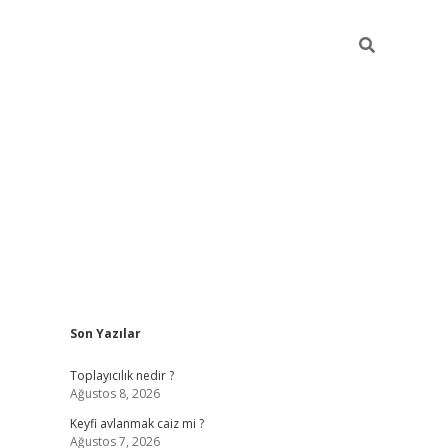
Sidebar
Son Yazılar
https://grandope
Toplayıcılık nedir ?
Ağustos 8, 2026
Keyfi avlanmak caiz mi ?
Ağustos 7, 2026