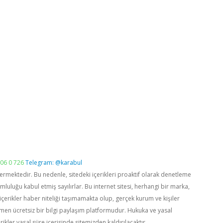
06 0 726
Telegram: @karabul
vermektedir. Bu nedenle, sitedeki içerikleri proaktif olarak denetleme
luğu kabul etmiş sayılırlar. Bu internet sitesi, herhangi bir marka,
içerikler haber niteliği taşımamakta olup, gerçek kurum ve kişiler
men ücretsiz bir bilgi paylaşım platformudur. Hukuka ve yasal
rikler yasal süre içerisinde sitemizden kaldırılacaktır.