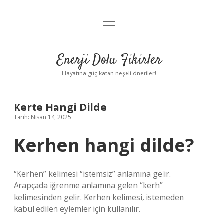
menüyü
Anasayfa
aç
Gizlilik Politikası
Enerji Dolu Fikirler
Yasal Uyarı
Hayatına güç katan neşeli öneriler!
Hakkımızda
Kerte Hangi Dilde
Tarih: Nisan 14, 2025
Kerhen hangi dilde?
“Kerhen” kelimesi “istemsiz” anlamına gelir.
Arapçada iğrenme anlamına gelen “kerh”
kelimesinden gelir. Kerhen kelimesi, istemeden
kabul edilen eylemler için kullanılır.