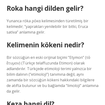
Roka hangi dilden gelir?
Yunanca róka ρόκα kelimesinden türetilmiş bir
kelimedir; “yaprakları yenilebilir bir bitki, Eruca
sativa” anlamına gelir.
Kelimenin kökeni nedir?
Bir sözcüğün en eski orijinal biçimi “Etymon” (τὸ
ἔτυμον) (Türkçe telaffuzunda Etimon) olarak
adlandırılır. Türkçede etimoloji terimi yalnızca bir
bilim dalının (“etimoloji”) tanımına değil, aynı
zamanda bir sözcüğün kökeni hakkındaki bilgilere
de atıfta bulunur ve bu bağlamda “limoloji” anlamına
da gelir.
Keza hangi dil?