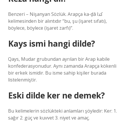
Benzeri – Nişanyan Sözlük. Arapça ka-ḏā كذا
kelimesinden bir alıntıdır “bu, şu (işaret sıfatı),
böylece, böylece (işaret zarfı)”.
Kays ismi hangi dilde?
Qays, Mudar grubundan ayrılan bir Arap kabile
konfederasyonudur. Aynı zamanda Arapça kökenli
bir erkek ismidir. Bu isme sahip kişiler burada
listelenmiştir.
Eski dilde ker ne demek?
Bu kelimelerin sözlükteki anlamları şöyledir: Ker: 1.
sağır 2. güç ve kuvvet 3. niyet ve amaç.