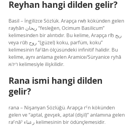
Reyhan hangi dilden gelir?
Basil – İngilizce Sözlük. Arapça rwḥ kökünden gelen
rayḥān ريحان “fesleğen, Ocimum Basilicum”
kelimesinden bir alıntıdır. Bu kelime, Arapça rīḥ ريح
veya rūḥ روح “(güzel) koku, parfüm, koku”
kelimesinin faˁlān ölçüsündeki infinitif halidir. Bu
kelime, aynı anlama gelen Aramice/Süryanice ryhā
ריהא kelimesiyle ilişkilidir.
Rana ismi hangi dilden
gelir?
rana – Nişanyan Sözlüğü. Arapça rˁn kökünden
gelen ve “aptal, gevşek, aptal (dişil)” anlamına gelen
raˁnāˀ رعناء kelimesinin bir ödünçlemesidir.