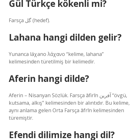
Gül Türkçe kökenli mi?
Farsça گل‎ (hedef).
Lahana hangi dilden gelir?
Yunanca láχano λάχανο “kelime, lahana”
kelimesinden türetilmiş bir kelimedir.
Aferin hangi dilde?
Aferin – Nisanyan Sözlük. Farsça āfirīn آفرین “övgü,
kutsama, alkış” kelimesinden bir alıntıdır. Bu kelime,
aynı anlama gelen Orta Farsça āfrīn kelimesinden
türemiştir.
Efendi dilimize hangi dil?