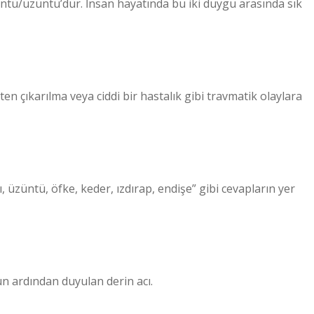
züntü/üzüntü’dür. İnsan hayatında bu iki duygu arasında sık
en çıkarılma veya ciddi bir hastalık gibi travmatik olaylara
 üzüntü, öfke, keder, ızdırap, endişe” gibi cevapların yer
ün ardından duyulan derin acı.