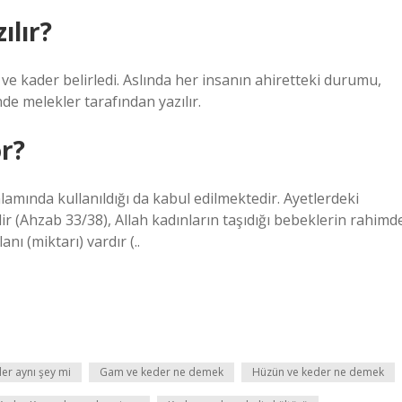
ılır?
en ve kader belirledi. Aslında her insanın ahiretteki durumu,
de melekler tarafından yazılır.
or?
lamında kullanıldığı da kabul edilmektedir. Ayetlerdeki
dir (Ahzab 33/38), Allah kadınların taşıdığı bebeklerin rahimd
anı (miktarı) vardır (..
er aynı şey mi
Gam ve keder ne demek
Hüzün ve keder ne demek