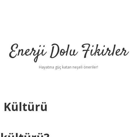
Enerji Dolu Fikirler
Hayatına güç katan neşeli öneriler!
 Kültürü