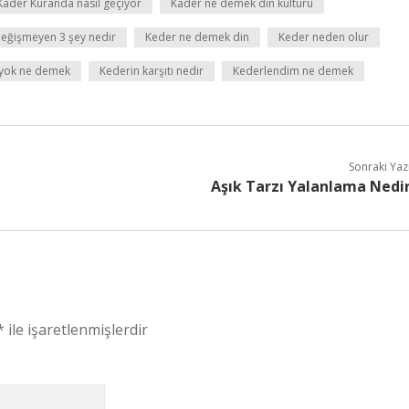
Kader Kuranda nasıl geçiyor
Kader ne demek din kültürü
eğişmeyen 3 şey nedir
Keder ne demek din
Keder neden olur
yok ne demek
Kederin karşıtı nedir
Kederlendim ne demek
Sonraki Yaz
Aşık Tarzı Yalanlama Nedi
*
ile işaretlenmişlerdir