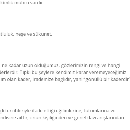
n kimlik mührü vardır.
utluluk, neşe ve sükunet.
ne kadar uzun olduğumuz, gözlerimizin rengi ve hangi
derlerdir. Tıpkı bu şeylere kendimiz karar veremeyeceğimiz
sım olan kader, irademize bağlıdır, yani “gönüllü bir kaderdir”
çli tercihleriyle ifade ettiği eğilimlerine, tutumlarına ve
endisine aittir; onun kişiliğinden ve genel davranışlarından