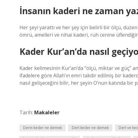
İnsanın kaderi ne zaman yaz
Her şeyi yarattı ve her şey için belirli bir ölçü, düz
ömrü, amelleri ve nihai kaderi, ruh cenine üflendiğin
Kader Kur’an’da nasıl geçiy
Kader kelimesinin Kur’an’da “ölçü, miktar ve güç” an
ifadelere göre Allah’ın emri takdir edilmiş bir kader
nasıl gelişeceğini bilir, her şeyin O’nun katında bir pl
Tarih:
Makaleler
Derin keder ne demek
Dert keder ne demek
Dert ve ked