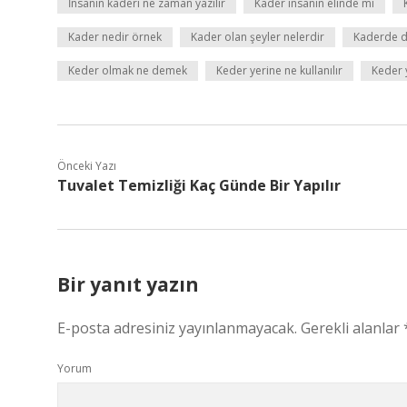
İnsanın kaderi ne zaman yazılır
Kader insanın elinde mi
Kader nedir örnek
Kader olan şeyler nelerdir
Kaderde d
Keder olmak ne demek
Keder yerine ne kullanılır
Keder 
Önceki Yazı
Tuvalet Temizliği Kaç Günde Bir Yapılır
Bir yanıt yazın
E-posta adresiniz yayınlanmayacak.
Gerekli alanlar
Yorum