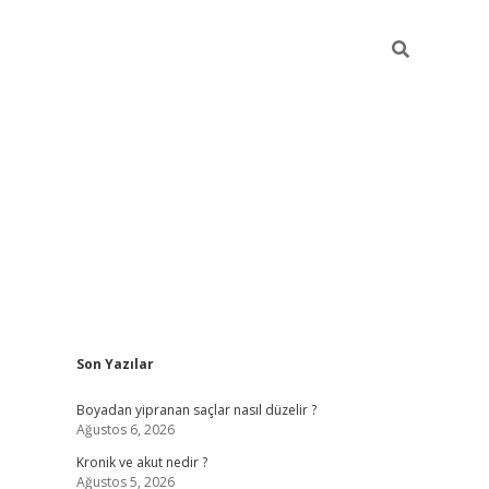
Sidebar
Son Yazılar
https://grandopera
Boyadan yipranan saçlar nasıl düzelir ?
Ağustos 6, 2026
Kronik ve akut nedir ?
Ağustos 5, 2026