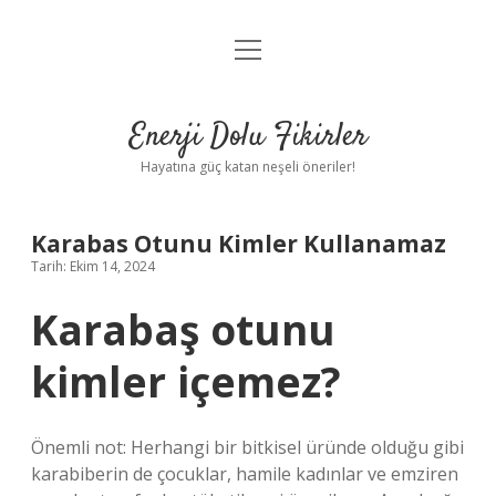
menüyü
Anasayfa
aç
Gizlilik Politikası
Enerji Dolu Fikirler
Yasal Uyarı
Hayatına güç katan neşeli öneriler!
Hakkımızda
Karabas Otunu Kimler Kullanamaz
Tarih: Ekim 14, 2024
Karabaş otunu
kimler içemez?
Önemli not: Herhangi bir bitkisel üründe olduğu gibi
karabiberin de çocuklar, hamile kadınlar ve emziren