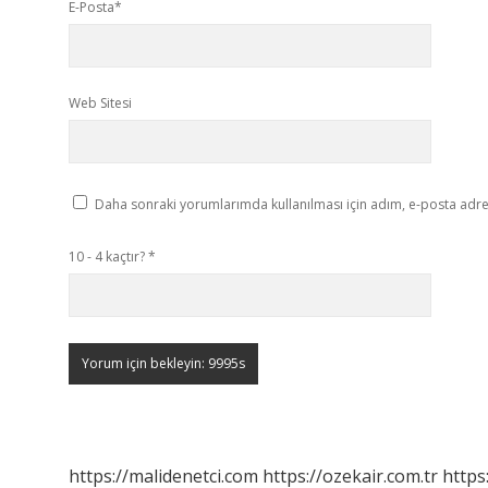
E-Posta*
Web Sitesi
Daha sonraki yorumlarımda kullanılması için adım, e-posta adres
10 - 4 kaçtır?
*
https://malidenetci.com
https://ozekair.com.tr
https