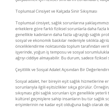
Toplumsal Cinsiyet ve Kalçada Sinir Sıkışması
Toplumsal cinsiyet, sağlık sorunlarına yaklaşımımızı 
erkeklere göre farklı fiziksel sorunlarla daha fazla k
genellikle kadınların daha fazla uğraştığı sağlık pr
sosyal ve ekonomik baskılar nedeniyle sıklıkla ağrılar
önceliklendirme noktasında toplum tarafından verilen
işyerinde, yoğun iş temposu ve sosyal sorumluluklar 
ağrıyı ciddiye almayabilir. Bu durum, sadece fiziksel s
Çeşitlilik ve Sosyal Adalet Açısından Bir Değerlendi
Sosyal adalet, her bireyin eşit sağlık hizmetlerine 
sorunlarıyla ilgili eşitsizlikler sıkça görülür. Örneği
sıkışması gibi sağlık sorunları için genellikle yeter
kültürel geçmişlere sahip insanların bu tür sağlık so
erişimlerinin ne kadar eşit olduğuna bağlı olarak değ