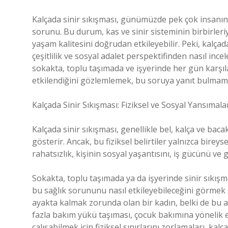
Kalçada sinir sıkışması, günümüzde pek çok insanın ka
sorunu. Bu durum, kas ve sinir sisteminin birbirleri
yaşam kalitesini doğrudan etkileyebilir. Peki, kalçada
çeşitlilik ve sosyal adalet perspektifinden nasıl inc
sokakta, toplu taşımada ve işyerinde her gün karşıl
etkilendiğini gözlemlemek, bu soruya yanıt bulmamız
Kalçada Sinir Sıkışması: Fiziksel ve Sosyal Yansımala
Kalçada sinir sıkışması, genellikle bel, kalça ve baca
gösterir. Ancak, bu fiziksel belirtiler yalnızca bire
rahatsızlık, kişinin sosyal yaşantısını, iş gücünü ve g
Sokakta, toplu taşımada ya da işyerinde sinir sıkışm
bu sağlık sorununu nasıl etkileyebileceğini görmek i
ayakta kalmak zorunda olan bir kadın, belki de bu a
fazla bakım yükü taşıması, çocuk bakımına yönelik e
çalışabilmek için fiziksel sınırlarını zorlamaları, kalç