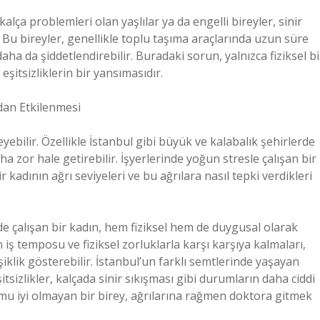
alça problemleri olan yaşlılar ya da engelli bireyler, sinir
. Bu bireyler, genellikle toplu taşıma araçlarında uzun süre
aha da şiddetlendirebilir. Buradaki sorun, yalnızca fiziksel bi
eşitsizliklerin bir yansımasıdır.
dan Etkilenmesi
leyebilir. Özellikle İstanbul gibi büyük ve kalabalık şehirlerde
a zor hale getirebilir. İşyerlerinde yoğun stresle çalışan bir
kadının ağrı seviyeleri ve bu ağrılara nasıl tepki verdikleri
e çalışan bir kadın, hem fiziksel hem de duygusal olarak
n iş temposu ve fiziksel zorluklarla karşı karşıya kalmaları,
iklik gösterebilir. İstanbul’un farklı semtlerinde yaşayan
tsizlikler, kalçada sinir sıkışması gibi durumların daha ciddi
mu iyi olmayan bir birey, ağrılarına rağmen doktora gitmek