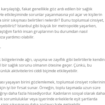
rşılaştığı, fakat genellikle göz ardı edilen bir sağlık
yle etkileşiminde sorunlar yaşanmasına yol açar ve kişilerin
 sinir sıkışması belirtileri nelerdir? Bunu toplumsal cinsiyet,
eleyebiliriz? İstanbul gibi büyük bir metropolde yaşarken,
aştığım farklı insan gruplarının bu durumdan nasıl
a yardımcı olabilir.
r
k bölgelerinde ağrı, uyuşma ve zayıflık gibi belirtilerle kendin
ysel bir sağlık sorunu olmanın ötesine geçer. Çünkü, bu
ünlük aktivitelerini ciddi biçimde etkileyebilir.
ası yaşayan birini gözlemlemek, toplumsal cinsiyet rollerinin
çin iyi bir fırsat sunar. Örneğin, toplu taşımada uzun süre
ğrıyı daha fazla hissediyordur. Kadınların sosyal olarak daha
k sorumluluklar veya işyerinde erkeklerle eşit şartlarda
a sinir sıkışmasını daha zorlayıcı hale getirebilir.