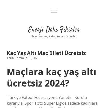
menüyü
Anasayfa
aç
Gizlilik Politikası
Enerji Dolu Fikirler
Yasal Uyarı
Hayatına güç katan neşeli öneriler!
Hakkımızda
Kaç Yaş Altı Maç Bileti Ücretsiz
Tarih: Temmuz 30, 2025
Maçlara kaç yaş altı
ücretsiz 2024?
Türkiye Futbol Federasyonu Yönetim Kurulu
kararıyla, Spor Toto Süper Lig’de sadece kadınlara