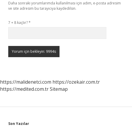
Daha sonraki yorumlarımda kullanılması için adım, e-posta adresim
ve site adresim bu tarayıcıya kaydedilsin.
7 + 8 kaçtır?
*
https://malidenetci.com
https://ozekair.com.tr
https://medited.com.tr
Sitemap
Sidebar
Son Yazılar