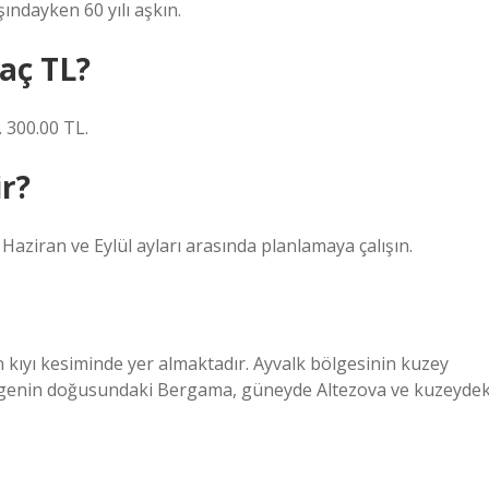
ındayken 60 yılı aşkın.
kaç TL?
. 300.00 TL.
ir?
i Haziran ve Eylül ayları arasında planlamaya çalışın.
n kıyı kesiminde yer almaktadır. Ayvalk bölgesinin kuzey
ölgenin doğusundaki Bergama, güneyde Altezova ve kuzeydek