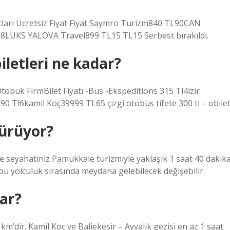
atları Ücretsiz Fiyat Fiyat Saymro Turizm840 TL90CAN
UKS YALOVA Travel899 TL15 TL15 Serbest bırakıldı.
iletleri ne kadar?
tobük FirmBilet Fiyatı -Bus -Ekspeditions 315 Tl4izir
 Tl6kamil Koç39999 TL65 çizgi otobüs tifete 300 tl – obilet
sürüyor?
’e seyahatiniz Pamukkale turizmiyle yaklaşık 1 saat 40 dakik
 bu yolculuk sırasında meydana gelebilecek değişebilir.
dar?
m’dir. Kamil Koç ve Baliekesir – Ayvalik gezisi en az 1 saat