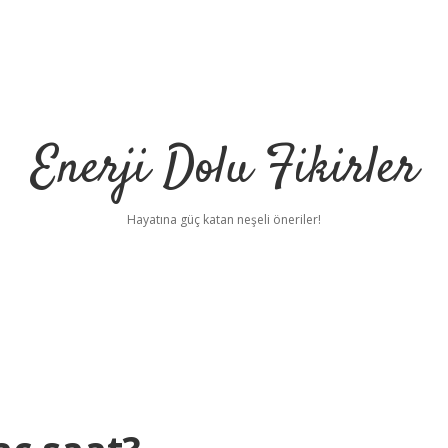
Enerji Dolu Fikirler
Hayatına güç katan neşeli öneriler!