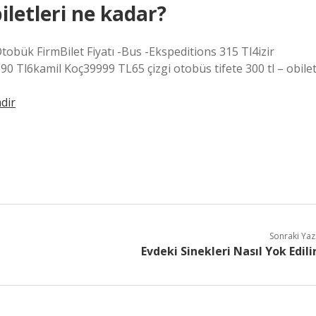
iletleri ne kadar?
tobük FirmBilet Fiyatı -Bus -Ekspeditions 315 Tl4izir
 Tl6kamil Koç39999 TL65 çizgi otobüs tifete 300 tl – obilet
mdir
Sonraki Yaz
Evdeki Sinekleri Nasıl Yok Edili