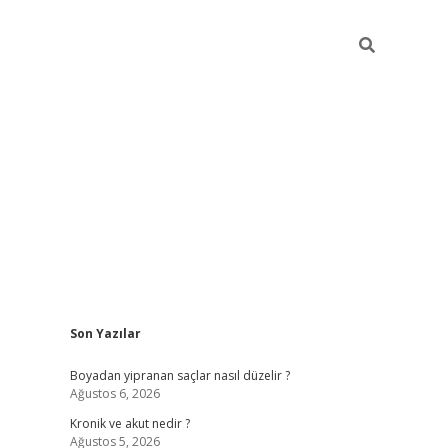
Sidebar
Son Yazılar
https://grandoperab
Boyadan yipranan saçlar nasıl düzelir ?
Ağustos 6, 2026
Kronik ve akut nedir ?
Ağustos 5, 2026