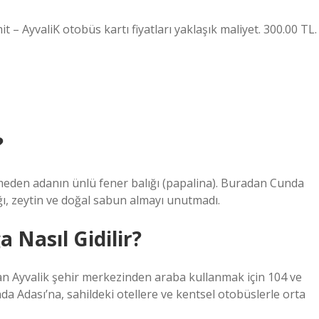
 – AyvaliK otobüs kartı fiyatları yaklaşık maliyet. 300.00 TL.
?
emeden adanın ünlü fener balığı (papalina). Buradan Cunda
ğı, zeytin ve doğal sabun almayı unutmadı.
 Nasıl Gidilir?
 Ayvalik şehir merkezinden araba kullanmak için 104 ve
unda Adası’na, sahildeki otellere ve kentsel otobüslerle orta