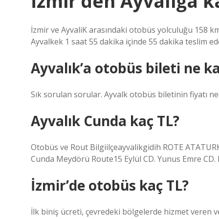
İzmir’den Ayvalığa k
İzmir ve AyvaliK arasındaki otobüs yolculuğu 158 km’
Ayvalkek 1 saat 55 dakika içinde 55 dakika teslim edeb
Ayvalık’a otobüs bileti ne k
Sık sorulan sorular. Ayvalk otobüs biletinin fiyatı ne
Ayvalık Cunda kaç TL?
Otobüs ve Rout Bilgiilçeayvalikgidih ROTE ATATURK
Cunda Meydörü Route15 Eylül CD. Yunus Emre CD. M
İzmir’de otobüs kaç TL?
İlk biniş ücreti, çevredeki bölgelerde hizmet veren 