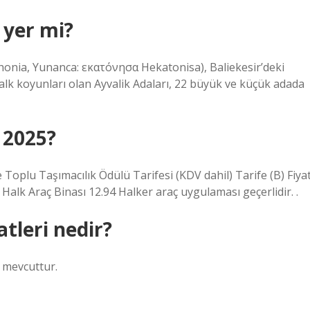
 yer mi?
onia, Yunanca: εκατόνησα Hekatonisa), Baliekesir’deki
yvalk koyunları olan Ayvalik Adaları, 22 büyük ve küçük adada
 2025?
Toplu Taşımacılık Ödülü Tarifesi (KDV dahil) Tarife (B) Fiya
Halk Araç Binası 12.94 Halker araç uygulaması geçerlidir. .
atleri nedir?
a mevcuttur.