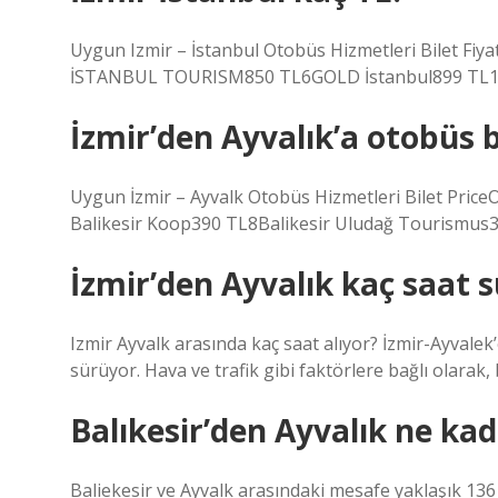
Uygun Izmir – İstanbul Otobüs Hizmetleri Bilet Fiy
İSTANBUL TOURISM850 TL6GOLD İstanbul899 TL18L
İzmir’den Ayvalık’a otobüs b
Uygun İzmir – Ayvalk Otobüs Hizmetleri Bilet PriceO
Balikesir Koop390 TL8Balikesir Uludağ Tourismus390
İzmir’den Ayvalık kaç saat 
Izmir Ayvalk arasında kaç saat alıyor? İzmir-Ayvalek
sürüyor. Hava ve trafik gibi faktörlere bağlı olarak,
Balıkesir’den Ayvalık ne ka
Baliekesir ve Ayvalk arasındaki mesafe yaklaşık 136 k