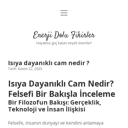
menüyü
Anasayfa
aç
Gizlilik Politikası
Enerji Dolu Fikirler
Yasal Uyarı
Hayatına güç katan neşeli öneriler!
Hakkımızda
Isıya dayanıklı cam nedir ?
Tarih: Kasım 22, 2025
Isıya Dayanıklı Cam Nedir?
Felsefi Bir Bakışla İnceleme
Bir Filozofun Bakışı: Gerçeklik,
Teknoloji ve İnsan İlişkisi
Felsefe, insanın dünyayı ve kendini anlamaya