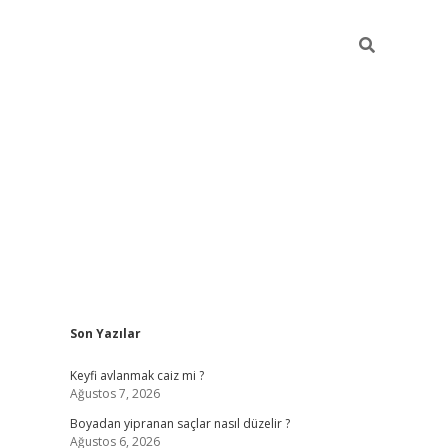
Sidebar
Son Yazılar
https://grandoperab
Keyfi avlanmak caiz mi ?
Ağustos 7, 2026
Boyadan yipranan saçlar nasıl düzelir ?
Ağustos 6, 2026