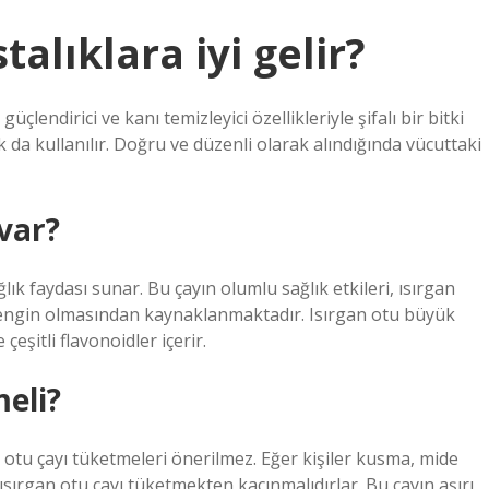
talıklara iyi gelir?
çlendirici ve kanı temizleyici özellikleriyle şifalı bir bitki
k da kullanılır. Doğru ve düzenli olarak alındığında vücuttaki
var?
lık faydası sunar. Bu çayın olumlu sağlık etkileri, ısırgan
zengin olmasından kaynaklanmaktadır. Isırgan otu büyük
eşitli flavonoidler içerir.
eli?
n otu çayı tüketmeleri önerilmez. Eğer kişiler kusma, mide
ısırgan otu çayı tüketmekten kaçınmalıdırlar. Bu çayın aşırı