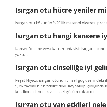
Isırgan otu hücre yeniler mi
Isırgan otu kökünün %20’lik metanol ekstresi prost
Isırgan otu hangi kansere iyi
Kanser önleme veya kanser tedavisi: Isırgan otunun
yoktur.
Isırgan otu cinselliğe iyi gel
Reşat Niyazi, ısırgan otunun cinsel güç üzerindeki il
“Çok faydalı bir bitkidir.” dedi. Kaynatılıp içildiğind
kendimde denedim ve cinsel gücüm çok arttı.
Isırgan otu yan etkileri nele