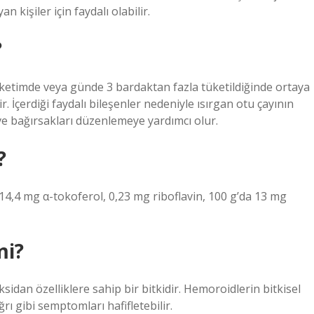
an kişiler için faydalı olabilir.
?
üketimde veya günde 3 bardaktan fazla tüketildiğinde ortaya
. İçerdiği faydalı bileşenler nedeniyle ısırgan otu çayının
i ve bağırsakları düzenlemeye yardımcı olur.
?
 14,4 mg α-tokoferol, 0,23 mg riboflavin, 100 g’da 13 mg
mi?
oksidan özelliklere sahip bir bitkidir. Hemoroidlerin bitkisel
ğrı gibi semptomları hafifletebilir.