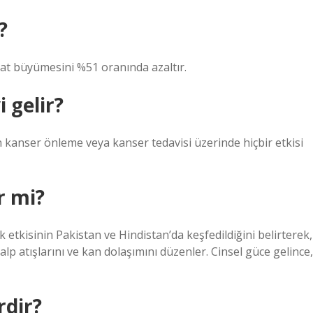
?
at büyümesini %51 oranında azaltır.
 gelir?
 kanser önleme veya kanser tedavisi üzerinde hiçbir etkisi
ir mi?
k etkisinin Pakistan ve Hindistan’da keşfedildiğini belirterek,
e kalp atışlarını ve kan dolaşımını düzenler. Cinsel güce gelince,
rdir?