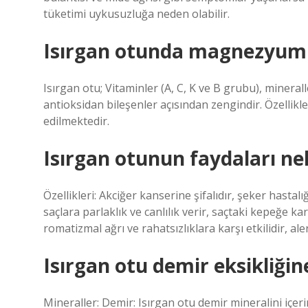
tüketimi uykusuzluğa neden olabilir.
Isırgan otunda magnezyum 
Isırgan otu; Vitaminler (A, C, K ve B grubu), miner
antioksidan bileşenler açısından zengindir. Özellikle ç
edilmektedir.
Isırgan otunun faydaları ne
Özellikleri: Akciğer kanserine şifalıdır, şeker hastalı
saçlara parlaklık ve canlılık verir, saçtaki kepeğe karş
romatizmal ağrı ve rahatsızlıklara karşı etkilidir, ale
Isırgan otu demir eksikliğine
Mineraller: Demir: Isırgan otu demir mineralini içer