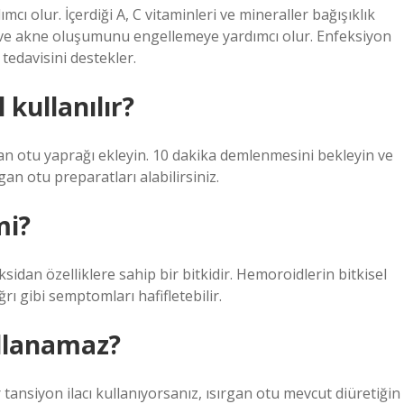
cı olur. İçerdiği A, C vitaminleri ve mineraller bağışıklık
ya ve akne oluşumunu engellemeye yardımcı olur. Enfeksiyon
 tedavisini destekler.
 kullanılır?
gan otu yaprağı ekleyin. 10 dakika demlenmesini bekleyin ve
gan otu preparatları alabilirsiniz.
mi?
oksidan özelliklere sahip bir bitkidir. Hemoroidlerin bitkisel
ğrı gibi semptomları hafifletebilir.
ullanamaz?
tansiyon ilacı kullanıyorsanız, ısırgan otu mevcut diüretiğin