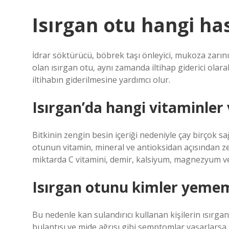
Isırgan otu hangi has
İdrar söktürücü, böbrek taşı önleyici, mukoza zarını gü
olan ısırgan otu, aynı zamanda iltihap giderici olara
iltihabın giderilmesine yardımcı olur.
Isırgan’da hangi vitaminler 
Bitkinin zengin besin içeriği nedeniyle çay birçok sağ
otunun vitamin, mineral ve antioksidan açısından 
miktarda C vitamini, demir, kalsiyum, magnezyum ve ç
Isırgan otunu kimler yemem
Bu nedenle kan sulandırıcı kullanan kişilerin ısırga
bulantısı ve mide ağrısı gibi semptomlar yaşarlarsa 