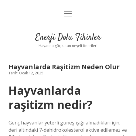
menüyü
Anasayfa
aç
Gizlilik Politikası
Enerji Dolu Fikirler
Yasal Uyarı
Hayatına güç katan neşeli öneriler!
Hakkımızda
Hayvanlarda Raşitizm Neden Olur
Tarih: Ocak 12, 2025
Hayvanlarda
raşitizm nedir?
Genç hayvanlar yeterli güneş ışığı almadıkları için,
deri altındaki 7-dehidrokolesterol aktive edilemez ve