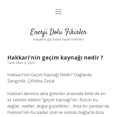
menüyü
Anasayfa
aç
Gizlilik Politikası
Enerji Dolu Fikirler
Yasal Uyarı
Hayatına güç katan neşeli öneriler!
Hakkımızda
Hakkari’nin geçim kaynağı nedir ?
Tarih: Ekim 4, 2025
Hakkari’nin Geçim Kaynağı Nedir? Dağlarda
Zenginlik, Çiftlikte Zeka!
Hakkari denince akla gelenler arasında belki de en
az tahmin edileni “geçim kaynağı”dır. Bütün bu
dağlar, vadiler, doğal güzellikler… Ama bir yandan da
Hakkari’nin bu kadar özel ve sımsıkı bağlarla dolu