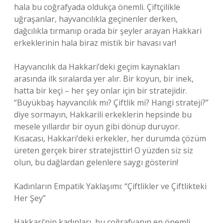
hala bu coğrafyada oldukça önemli. Çiftçilikle
uğraşanlar, hayvancılıkla geçinenler derken,
dağcılıkla tırmanıp orada bir şeyler arayan Hakkari
erkeklerinin hala biraz mistik bir havası var!
Hayvancılık da Hakkari’deki geçim kaynakları
arasında ilk sıralarda yer alır. Bir koyun, bir inek,
hatta bir keçi – her şey onlar için bir stratejidir.
“Büyükbaş hayvancılık mı? Çiftlik mi? Hangi strateji?”
diye sormayın, Hakkarili erkeklerin hepsinde bu
mesele yıllardır bir oyun gibi dönüp duruyor.
Kısacası, Hakkari’deki erkekler, her durumda çözüm
üreten gerçek birer stratejisttir! O yüzden siz siz
olun, bu dağlardan gelenlere saygı gösterin!
Kadınların Empatik Yaklaşımı: “Çiftlikler ve Çiftlikteki
Her Şey”
Hakkari’nin kadınları, bu coğrafyanın en önemli