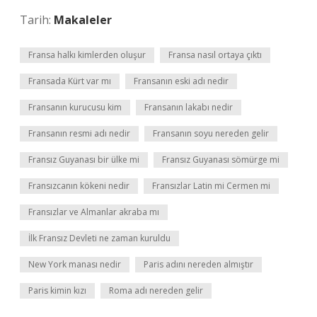
Tarih:
Makaleler
Fransa halkı kimlerden oluşur
Fransa nasıl ortaya çıktı
Fransada Kürt var mı
Fransanın eski adı nedir
Fransanın kurucusu kim
Fransanın lakabı nedir
Fransanın resmi adı nedir
Fransanın soyu nereden gelir
Fransız Guyanası bir ülke mi
Fransız Guyanası sömürge mi
Fransızcanın kökeni nedir
Fransızlar Latin mi Cermen mi
Fransızlar ve Almanlar akraba mı
İlk Fransız Devleti ne zaman kuruldu
New York manası nedir
Paris adını nereden almıştır
Paris kimin kızı
Roma adı nereden gelir