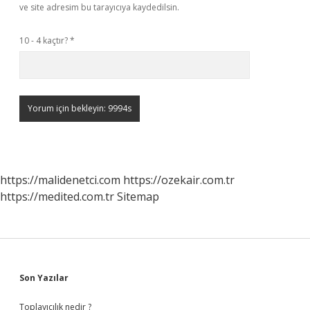
ve site adresim bu tarayıcıya kaydedilsin.
10 - 4 kaçtır?
*
https://malidenetci.com
https://ozekair.com.tr
https://medited.com.tr
Sitemap
Sidebar
Son Yazılar
Toplayıcılık nedir ?