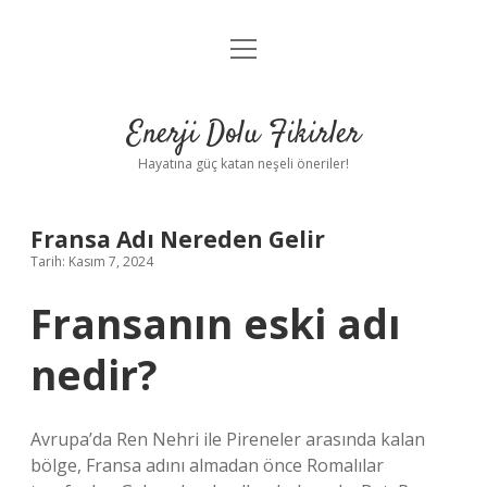
menüyü
Anasayfa
aç
Gizlilik Politikası
Enerji Dolu Fikirler
Yasal Uyarı
Hayatına güç katan neşeli öneriler!
Hakkımızda
Fransa Adı Nereden Gelir
Tarih: Kasım 7, 2024
Fransanın eski adı
nedir?
Avrupa’da Ren Nehri ile Pireneler arasında kalan
bölge, Fransa adını almadan önce Romalılar