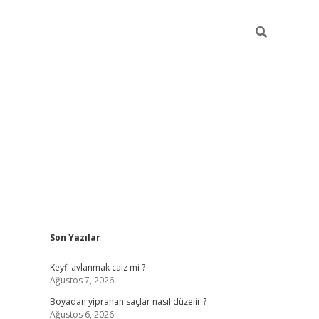
Sidebar
Son Yazılar
https://grandoperab
Keyfi avlanmak caiz mi ?
Ağustos 7, 2026
Boyadan yipranan saçlar nasıl düzelir ?
Ağustos 6, 2026