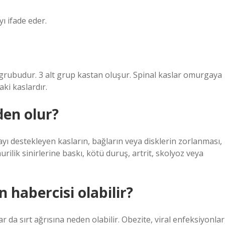
yı ifade eder.
 grubudur. 3 alt grup kastan oluşur. Spinal kaslar omurgaya
aki kaslardır.
den olur?
ayı destekleyen kasların, bağların veya disklerin zorlanması,
urilik sinirlerine baskı, kötü duruş, artrit, skolyoz veya
n habercisi olabilir?
ar da sırt ağrısına neden olabilir. Obezite, viral enfeksiyonlar