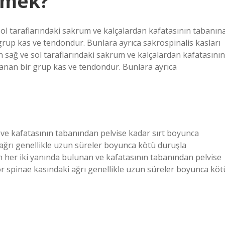
emek?
sol taraflarındaki sakrum ve kalçalardan kafatasının tabanın
rup kas ve tendondur. Bunlara ayrıca sakrospinalis kasları
n sağ ve sol taraflarındaki sakrum ve kalçalardan kafatasının
nan bir grup kas ve tendondur. Bunlara ayrıca
ve kafatasının tabanından pelvise kadar sırt boyunca
ağrı genellikle uzun süreler boyunca kötü duruşla
 her iki yanında bulunan ve kafatasının tabanından pelvise
r spinae kasındaki ağrı genellikle uzun süreler boyunca köt