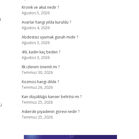
Kronik ve akut nedir ?
Ağustos 5, 2026
a
Avarlar hangi yılda kuruldu ?
Ağustos 4, 2026
Abdestsiz uyumak günah mıdır ?
Ağustos 3, 2026
4XL kadın kaç beden ?
Ağustos 3, 2026
Ilk izlenim önemli mi ?
Temmuz 30, 2026
Kozmos hangi dilde ?
Temmuz 26, 2026
Kan düşüklüğü kanser belirtisi mi ?
Temmuz 25, 2026
ü
Askerde piyadenin görevi nedir ?
Temmuz 25, 2026