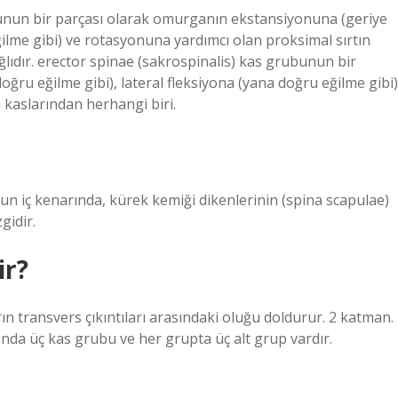
bunun bir parçası olarak omurganın ekstansiyonuna (geriye
ğilme gibi) ve rotasyonuna yardımcı olan proksimal sırtın
ğlıdır. erector spinae (sakrospinalis) kas grubunun bir
ru eğilme gibi), lateral fleksiyona (yana doğru eğilme gibi)
 kaslarından herhangi biri.
zun iç kenarında, kürek kemiği dikenlerinin (spina scapulae)
gidir.
ir?
arın transvers çıkıntıları arasındaki oluğu doldurur. 2 katman.
da üç kas grubu ve her grupta üç alt grup vardır.