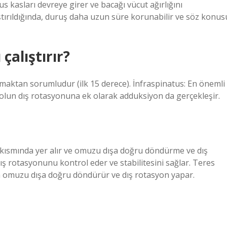
kasları devreye girer ve bacağı vücut ağırlığını
lıştırıldığında, duruş daha uzun süre korunabilir ve söz konus
çalıştırır?
aktan sorumludur (ilk 15 derece). İnfraspinatus: En önemli
olun dış rotasyonuna ek olarak adduksiyon da gerçekleşir.
 kısmında yer alır ve omuzu dışa doğru döndürme ve dış
ş rotasyonunu kontrol eder ve stabilitesini sağlar. Teres
da omuzu dışa doğru döndürür ve dış rotasyon yapar.