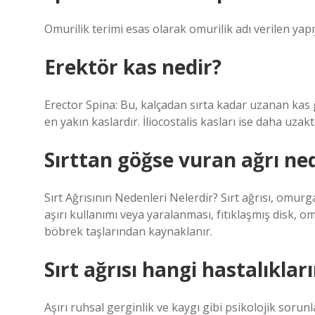
Omurilik terimi esas olarak omurilik adı verilen yapı
Erektör kas nedir?
Erector Spina: Bu, kalçadan sırta kadar uzanan kas
en yakın kaslardır. İliocostalis kasları ise daha uzakt
Sırttan göğse vuran ağrı ne
Sırt Ağrısının Nedenleri Nelerdir? Sırt ağrısı, omurg
aşırı kullanımı veya yaralanması, fıtıklaşmış disk, om
böbrek taşlarından kaynaklanır.
Sırt ağrısı hangi hastalıkları
Aşırı ruhsal gerginlik ve kaygı gibi psikolojik sorunl