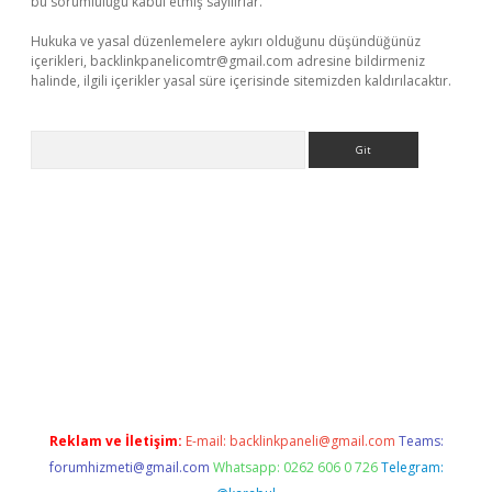
bu sorumluluğu kabul etmiş sayılırlar.
Hukuka ve yasal düzenlemelere aykırı olduğunu düşündüğünüz
içerikleri,
backlinkpanelicomtr@gmail.com
adresine bildirmeniz
halinde, ilgili içerikler yasal süre içerisinde sitemizden kaldırılacaktır.
Arama
operabet.net/
Reklam ve İletişim:
E-mail:
backlinkpaneli@gmail.com
Teams:
forumhizmeti@gmail.com
Whatsapp: 0262 606 0 726
Telegram: