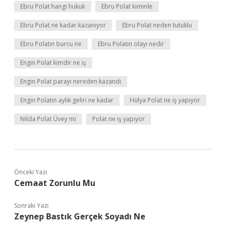
Ebru Polat hangi hukuk
Ebru Polat kiminle
Ebru Polat ne kadar kazanıyor
Ebru Polat neden tutuklu
Ebru Polatın burcu ne
Ebru Polatın olayı nedir
Engin Polat kimdir ne iş
Engin Polat parayı nereden kazandı
Engin Polatın aylık geliri ne kadar
Hülya Polat ne iş yapıyor
Nilda Polat Üvey mi
Polat ne iş yapıyor
Önceki Yazı
Cemaat Zorunlu Mu
Sonraki Yazı
Zeynep Bastık Gerçek Soyadı Ne