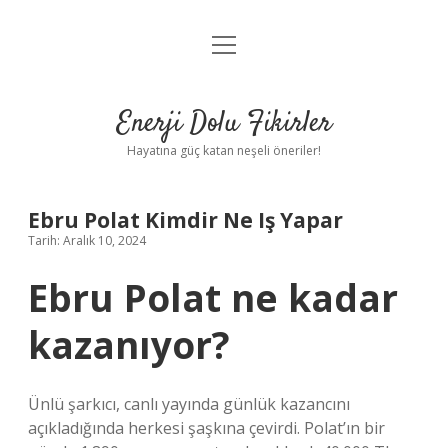
menüyü
Anasayfa
aç
Gizlilik Politikası
Enerji Dolu Fikirler
Yasal Uyarı
Hayatına güç katan neşeli öneriler!
Hakkımızda
Ebru Polat Kimdir Ne Iş Yapar
Tarih: Aralık 10, 2024
Ebru Polat ne kadar
kazanıyor?
Ünlü şarkıcı, canlı yayında günlük kazancını
açıkladığında herkesi şaşkına çevirdi. Polat’ın bir