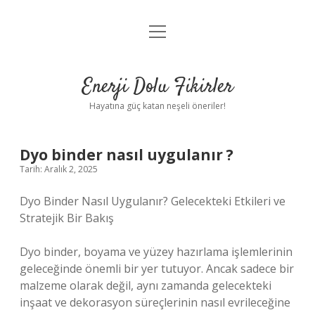
menüyü
Anasayfa
aç
Gizlilik Politikası
Enerji Dolu Fikirler
Yasal Uyarı
Hayatına güç katan neşeli öneriler!
Hakkımızda
Dyo binder nasıl uygulanır ?
Tarih: Aralık 2, 2025
Dyo Binder Nasıl Uygulanır? Gelecekteki Etkileri ve
Stratejik Bir Bakış
Dyo binder, boyama ve yüzey hazırlama işlemlerinin
geleceğinde önemli bir yer tutuyor. Ancak sadece bir
malzeme olarak değil, aynı zamanda gelecekteki
inşaat ve dekorasyon süreçlerinin nasıl evrileceğine