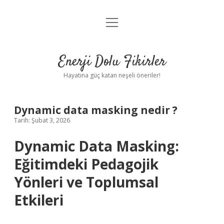
menüyü
Anasayfa
aç
Gizlilik Politikası
Enerji Dolu Fikirler
Yasal Uyarı
Hayatına güç katan neşeli öneriler!
Hakkımızda
Dynamic data masking nedir ?
Tarih: Şubat 3, 2026
Dynamic Data Masking:
Eğitimdeki Pedagojik
Yönleri ve Toplumsal
Etkileri