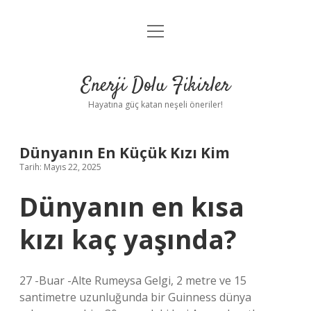
menüyü
Anasayfa
aç
Gizlilik Politikası
Enerji Dolu Fikirler
Yasal Uyarı
Hayatına güç katan neşeli öneriler!
Hakkımızda
Dünyanın En Küçük Kızı Kim
Tarih: Mayıs 22, 2025
Dünyanın en kısa
kızı kaç yaşında?
27 -Buar -Alte Rumeysa Gelgi, 2 metre ve 15
santimetre uzunluğunda bir Guinness dünya