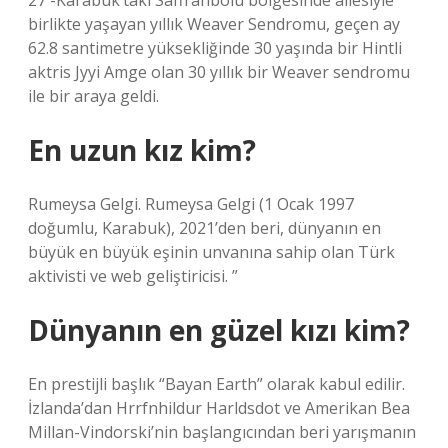
27 -Karabuk’taki Saffranbolu bölgesinde ailesiyle
birlikte yaşayan yıllık Weaver Sendromu, geçen ay
62.8 santimetre yüksekliğinde 30 yaşında bir Hintli
aktris Jyyi Amge olan 30 yıllık bir Weaver sendromu
ile bir araya geldi.
En uzun kız kim?
Rumeysa Gelgi. Rumeysa Gelgi (1 Ocak 1997
doğumlu, Karabuk), 2021’den beri, dünyanın en
büyük en büyük eşinin unvanına sahip olan Türk
aktivisti ve web geliştiricisi. ”
Dünyanın en güzel kızı kim?
En prestijli başlık “Bayan Earth” olarak kabul edilir.
İzlanda’dan Hrrfnhildur Harldsdot ve Amerikan Bea
Millan-Vindorski’nin başlangıcından beri yarışmanın