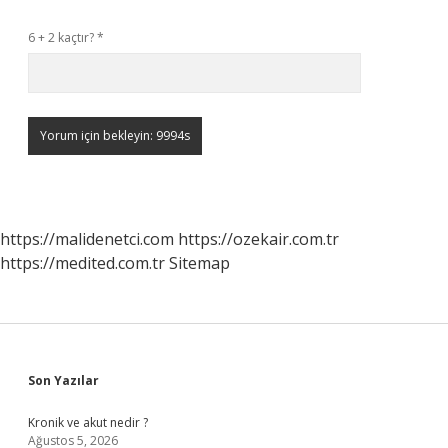
6 + 2 kaçtır?
*
https://malidenetci.com
https://ozekair.com.tr
https://medited.com.tr
Sitemap
Sidebar
Son Yazılar
Kronik ve akut nedir ?
Ağustos 5, 2026