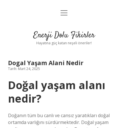
menüyü
Anasayfa
aç
Gizlilik Politikası
Enerji Dolu Fikirler
Yasal Uyarı
Hayatına güç katan neşeli öneriler!
Hakkımızda
Dogal Yaşam Alani Nedir
Tarih: Mart 24, 2025
Doğal yaşam alanı
nedir?
Doğanın tüm bu canlı ve cansız yaratıkları doğal
ortamda varlığını sürdürmektedir. Doğal yaşam