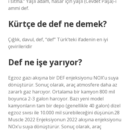
i sıtma.” Yaşlı adam, hasar için yaşlı (Cevdet Paşa)-i
ammi def.
Kürtçe de def ne demek?
Çığlık, davul, def, “def” Türk’teki ifadenin en iyi
çevirileridir
Def ne işe yarıyor?
Egzoz gazı akışına bir DEF enjeksiyonu NOX’u suya
dönüştürür. Sonuç olarak, araç atmosfere daha az
zararlı gaz harcıyor. Ortalama bir kamyon 800 mil
boyunca 2-3 galon harcıyor. Bazı yeni model
kamyonların tam bir depo (genellikle 40 galon) dizel
egzoz sıvısı ile 10.000 mil sürebileceğini düşünün.28
Muscle 2022 Enjeksiyonun 2022 akışına enjeksiyonu
NOx’u suya dönüştürür. Sonuç olarak, araç