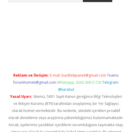
ndoperabet.net/
Reklam ve İletişim:
E-mail:
backlinkpaneli@gmail.com
Teams:
forumhizmeti@gmail.com
Whatsapp: 0262 606 0 726
Telegram:
@karabul
Yasal Uyarı:
Sitemiz, 5651 Sayılı Kanun gereğince Bilgi Teknolojileri
ve İletişim Kurumu (BTK) tarafından onaylanmış bir Yer Sağlayıcı
olarak hizmet vermektedir. Bu nedenle, sitedeki içerikleri proaktif
olarak denetleme veya araştırma yükümlülüğümüz bulunmamaktadır.
Ancak, üyelerimiz yazdıkları içeriklerin sorumluluğunu taşımakta olup,
siteye üye olarak bu sorumluluğu kabul etmiş sayılırlar. Bu internet