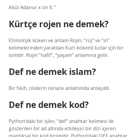
Alsiz Adanur x on X: ”
Kürtçe rojen ne demek?
Etimolojik köken ve anlam Rojin, “roj” ve “in”
kelimelerinden yaratılan Kürt kökenli kızlar için bir
isimdir. Rojin “hafif”, “yaşam” anlamına gelir.
Def ne demek islam?
Bir fıkıh, ölülerin cenaze anlamında anlaşıldı.
Def ne demek kod?
Python’daki bir işlev, “def” anahtar kelimesi ile
gösterilen bir ad altında etkileyici bir dizi içeren
mantıksal bir kod birimidir. Python’daki DEF anahtar