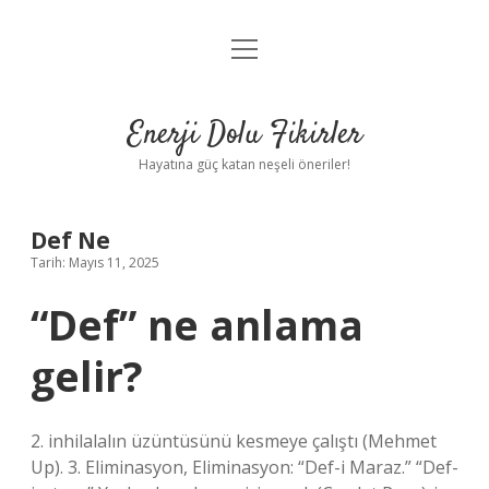
menüyü
Anasayfa
aç
Gizlilik Politikası
Enerji Dolu Fikirler
Yasal Uyarı
Hayatına güç katan neşeli öneriler!
Hakkımızda
Def Ne
Tarih: Mayıs 11, 2025
“Def” ne anlama
gelir?
2. inhilalalın üzüntüsünü kesmeye çalıştı (Mehmet
Up). 3. Eliminasyon, Eliminasyon: “Def-i Maraz.” “Def-