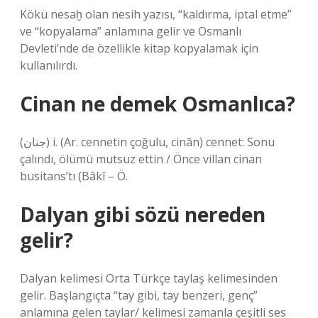
Kökü nesaḫ olan nesih yazısı, “kaldırma, iptal etme”
ve “kopyalama” anlamına gelir ve Osmanlı
Devleti’nde de özellikle kitap kopyalamak için
kullanılırdı.
Cinan ne demek Osmanlıca?
(ﺟﻨﺎﻥ) i. (Ar. cennetin çoğulu, cinān) cennet: Sonu
çalındı, ölümü mutsuz ettin / Önce villan cinan
busitans’tı (Bâkî – Ö.
Dalyan gibi sözü nereden
gelir?
Dalyan kelimesi Orta Türkçe taylaş kelimesinden
gelir. Başlangıçta “tay gibi, tay benzeri, genç”
anlamına gelen taylar/ kelimesi zamanla çeşitli ses