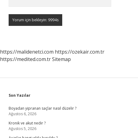
https://malidenetci.com
https://ozekair.com.tr
https://medited.com.tr
Sitemap
Sidebar
Son Yazılar
Boyadan yipranan saçlar nasıl düzelir ?
Ağustos 6, 2026
Kronik ve akut nedir ?
Ağustos 5, 2026
Avarlar hangi yılda kuruldu ?