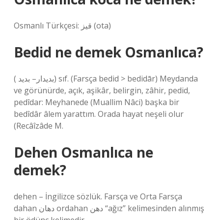
Osmanlı Türkçesi: قیز‎ (ota)
Bedid ne demek Osmanlıca?
( ﺑﺪﻳﺪﺍﺭ– ﺑﺪﻳﺪ) sıf. (Farsça bedіd > bedіdār) Meydanda
ve görünürde, açık, aşikâr, belirgin, zâhir, pedid,
pedîdar: Meyhanede (Muallim Nâci) başka bir
bedîdâr âlem yarattım. Orada hayat neşeli olur
(Recâîzâde M.
Dehen Osmanlıca ne
demek?
dehen – İngilizce sözlük. Farsça ve Orta Farsça
dahan دهان ordahan دهن “ağız” kelimesinden alınmış