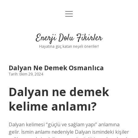
menüyü
Anasayfa
aç
Gizlilik Politikası
Enerji Dolu Fikirler
Yasal Uyarı
Hayatına güç katan neşeli öneriler!
Hakkımızda
Dalyan Ne Demek Osmanlıca
Tarih: Ekim 29, 2024
Dalyan ne demek
kelime anlamı?
Dalyan kelimesi “güçlü ve sağlam yapı” anlamına
gelir. İsmin anlamı nedeniyle Dalyan ismindeki kişiler