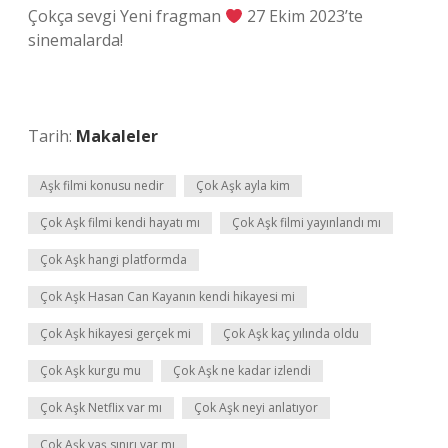
Çokça sevgi Yeni fragman
27 Ekim 2023’te
sinemalarda!
Tarih:
Makaleler
Aşk filmi konusu nedir
Çok Aşk ayla kim
Çok Aşk filmi kendi hayatı mı
Çok Aşk filmi yayınlandı mı
Çok Aşk hangi platformda
Çok Aşk Hasan Can Kayanın kendi hikayesi mi
Çok Aşk hikayesi gerçek mi
Çok Aşk kaç yılında oldu
Çok Aşk kurgu mu
Çok Aşk ne kadar izlendi
Çok Aşk Netflix var mı
Çok Aşk neyi anlatıyor
Çok Aşk yaş sınırı var mı