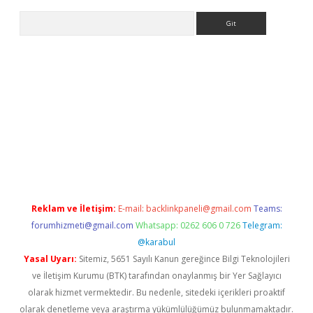
Arama
ndoperabet.net/
Reklam ve İletişim:
E-mail:
backlinkpaneli@gmail.com
Teams:
forumhizmeti@gmail.com
Whatsapp: 0262 606 0 726
Telegram:
@karabul
Yasal Uyarı:
Sitemiz, 5651 Sayılı Kanun gereğince Bilgi Teknolojileri
ve İletişim Kurumu (BTK) tarafından onaylanmış bir Yer Sağlayıcı
olarak hizmet vermektedir. Bu nedenle, sitedeki içerikleri proaktif
olarak denetleme veya araştırma yükümlülüğümüz bulunmamaktadır.