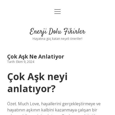
menüyü
Anasayfa
aç
Gizlilik Politikası
Enerji Dolu Fikirler
Yasal Uyarı
Hayatına güç katan neşeli öneriler!
Hakkımızda
Çok Aşk Ne Anlatiyor
Tarih: Ekim 9, 2024
Çok Aşk neyi
anlatıyor?
Özet. Much Love, hayallerini gerçekleştirmeye ve
hayatının aşkının kalbini kazanmaya çalışan bir